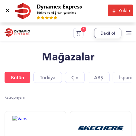
Dynamex Express
Yüklə
Türkiyə və ABŞ-dan çatdırılma
Daxil ol
Mağazalar
Bütün
Türkiyə
Çin
ABŞ
İspaniy
Kateqoriyalar