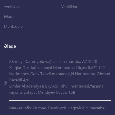
Yeniliklər
Yeniliklər
Əlaqə
Məntəqələr
Əlaqə
28 may, Dəmir yolu vağzalı 2-ci mərtəbə AZ 1020
Xalqlar Dostluğu,İsmayıl Məmmədov küçəsi 6,AZ1142
Nərimanov Goex Təhvil məntəqəsi,N.Nərimanov, Əhməd
Rəcəbli 4/6
Elmlər Akademiyası Skybox Təhvil məntəqəsi,Yasamal
rayonu, Şəfayət Mehdiyev küçəsi 16B
Mərkəzi ofis: 28 may, Dəmir yolu vağzalı 2-ci mərtəbə