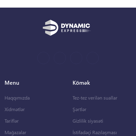
Menu
Kömək
Haqqımızda
Tez-tez verilən suallar
Xidmətlər
Şərtlər
Tariflər
Gizlilik siyasəti
Mağazalar
İstifadəçi Razılaşması