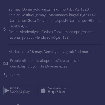
28 may, Dəmir yolu vağzalı 2-ci mərtəbə AZ 1020
Xalqlar Dostluğu,İsmayıl Məmmədov küçəsi 6,AZ1142
Nərimanov Goex Təhvil məntəqəsi,N.Nərimanov, Əhməd
Rəcəbli 4/6
Elmlər Akademiyası Skybox Təhvil məntəqəsi,Yasamal
rayonu, Şəfayət Mehdiyev küçəsi 16B
Mərkəzi ofis: 28 may, Dəmir yolu vağzalı 2-ci mərtəbə
Problemli şöbə ilə əlaqə:
info@dynamex.az
Əməkdaşlıq üçün :
hr@dynamex.az
*7171