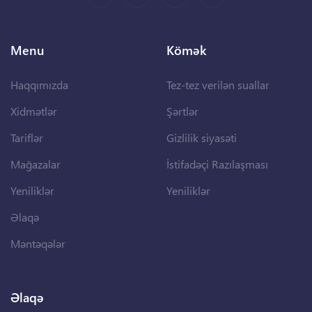
Menu
Kömək
Haqqımızda
Tez-tez verilən suallar
Xidmətlər
Şərtlər
Tariflər
Gizlilik siyasəti
Mağazalar
İstifadəçi Razılaşması
Yeniliklər
Yeniliklər
Əlaqə
Məntəqələr
Əlaqə