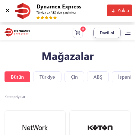
Dynamex Express
Yüklə
Türkiyə və ABŞ-dan çatdırılma
Daxil ol
Mağazalar
Bütün
Türkiyə
Çin
ABŞ
İspaniy
Kateqoriyalar