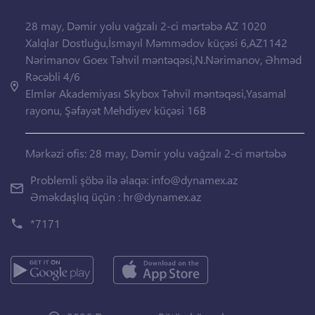
28 may, Dəmir yolu vağzalı 2-ci mərtəbə AZ 1020
Xalqlar Dostluğu,İsmayıl Məmmədov küçəsi 6,AZ1142
Nərimanov Goex Təhvil məntəqəsi,N.Nərimanov, Əhməd
Rəcəbli 4/6
Elmlər Akademiyası Skybox Təhvil məntəqəsi,Yasamal
rayonu, Şəfayət Mehdiyev küçəsi 16B
Mərkəzi ofis: 28 may, Dəmir yolu vağzalı 2-ci mərtəbə
Problemli şöbə ilə əlaqə:
info@dynamex.az
Əməkdaşlıq üçün :
hr@dynamex.az
*7171