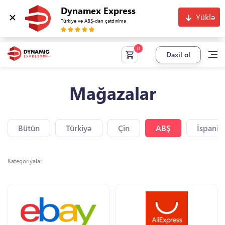
Dynamex Express
Yüklə
Türkiyə və ABŞ-dan çatdırılma
Daxil ol
Mağazalar
Bütün
Türkiyə
Çin
ABŞ
İspaniy
Kateqoriyalar