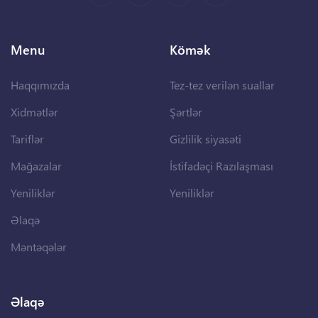
Menu
Kömək
Haqqımızda
Tez-tez verilən suallar
Xidmətlər
Şərtlər
Tariflər
Gizlilik siyasəti
Mağazalar
İstifadəçi Razılaşması
Yeniliklər
Yeniliklər
Əlaqə
Məntəqələr
Əlaqə