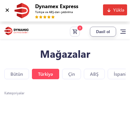
Dynamex Express
Yüklə
Türkiyə və ABŞ-dan çatdırılma
Daxil ol
Mağazalar
Bütün
Türkiyə
Çin
ABŞ
İspaniy
Kateqoriyalar