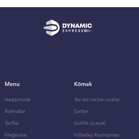
Menu
Kömək
Haqqımızda
Tez-tez verilən suallar
Xidmətlər
Şərtlər
Tariflər
Gizlilik siyasəti
Mağazalar
İstifadəçi Razılaşması