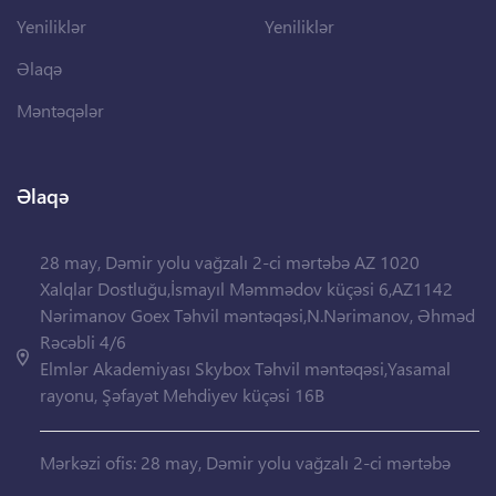
Yeniliklər
Yeniliklər
Əlaqə
Məntəqələr
Əlaqə
28 may, Dəmir yolu vağzalı 2-ci mərtəbə AZ 1020
Xalqlar Dostluğu,İsmayıl Məmmədov küçəsi 6,AZ1142
Nərimanov Goex Təhvil məntəqəsi,N.Nərimanov, Əhməd
Rəcəbli 4/6
Elmlər Akademiyası Skybox Təhvil məntəqəsi,Yasamal
rayonu, Şəfayət Mehdiyev küçəsi 16B
Mərkəzi ofis: 28 may, Dəmir yolu vağzalı 2-ci mərtəbə