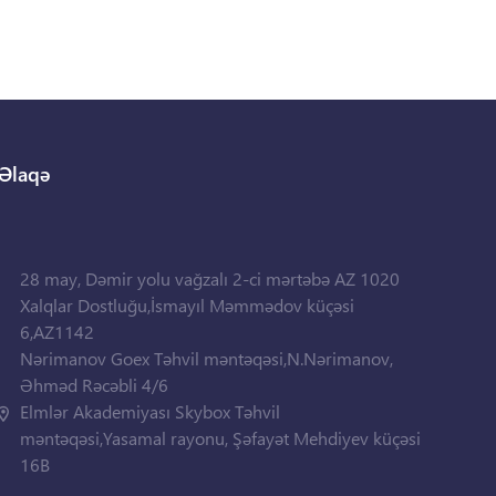
Əlaqə
28 may, Dəmir yolu vağzalı 2-ci mərtəbə AZ 1020
Xalqlar Dostluğu,İsmayıl Məmmədov küçəsi
6,AZ1142
Nərimanov Goex Təhvil məntəqəsi,N.Nərimanov,
Əhməd Rəcəbli 4/6
Elmlər Akademiyası Skybox Təhvil
məntəqəsi,Yasamal rayonu, Şəfayət Mehdiyev küçəsi
16B