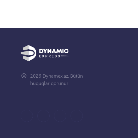
2026 Dynamex.az. Bütün
hüquqlar qorunur