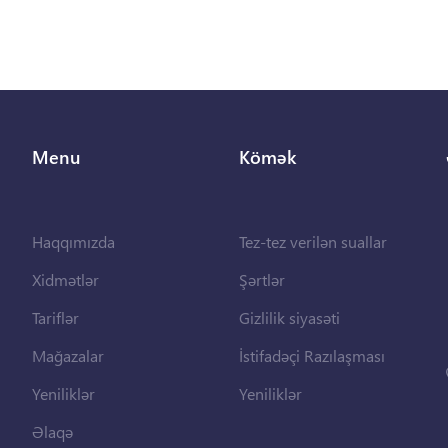
Menu
Kömək
Haqqımızda
Tez-tez verilən suallar
Xidmətlər
Şərtlər
Tariflər
Gizlilik siyasəti
Mağazalar
İstifadəçi Razılaşması
Yeniliklər
Yeniliklər
Əlaqə