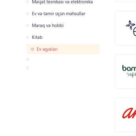
Məişət texnikası və elektronika
Ev və təmir üçün məhsullar
Maraq və hobbi
Kitab
Ev əşyaları