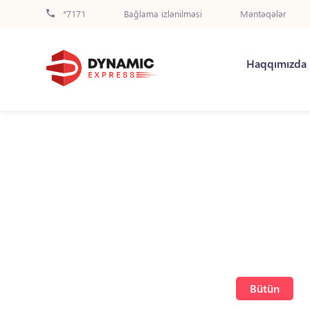
*7171
Bağlama izlənilməsi
Məntəqələr
Haqqımızda
Bütün