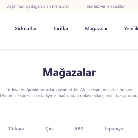
Daşınması qadağan olan məhsullar
Tez-tez verilən suallar
Xidmətlər
Tariflər
Mağazalar
Yenili
Mağazalar
Türkiyə mağazalarını sizlərə yaxın etdik. Alış-verişin ən sərfəli ünvanı
Dynamic Express ilə istədiyiniz mağazadan onlayn sifariş edin, biz çatdıraq
Türkiyə
Çin
ABŞ
İspaniya