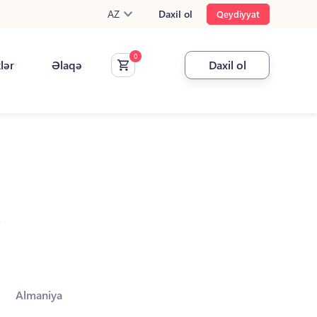
AZ
Daxil ol
Qeydiyyat
klər
Əlaqə
Daxil ol
.
Almaniya