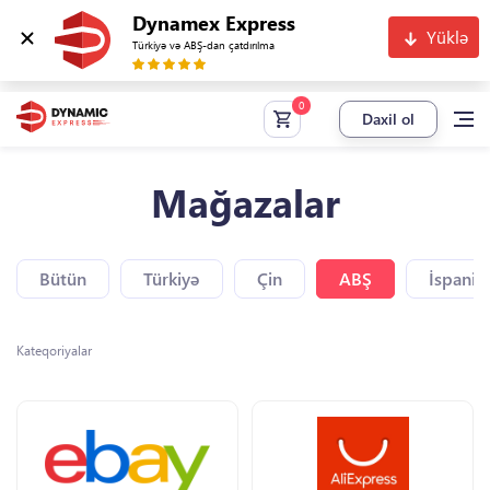
Dynamex Express
Yüklə
Türkiyə və ABŞ-dan çatdırılma
Daxil ol
Mağazalar
Bütün
Türkiyə
Çin
ABŞ
İspaniy
Kateqoriyalar