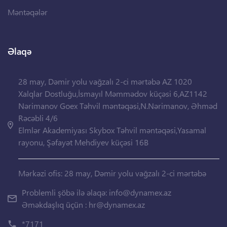
Məntəqələr
Əlaqə
28 may, Dəmir yolu vağzalı 2-ci mərtəbə AZ 1020
Xalqlar Dostluğu,İsmayıl Məmmədov küçəsi 6,AZ1142
Nərimanov Goex Təhvil məntəqəsi,N.Nərimanov, Əhməd
Rəcəbli 4/6
Elmlər Akademiyası Skybox Təhvil məntəqəsi,Yasamal
rayonu, Şəfayət Mehdiyev küçəsi 16B
Mərkəzi ofis: 28 may, Dəmir yolu vağzalı 2-ci mərtəbə
Problemli şöbə ilə əlaqə:
info@dynamex.az
Əməkdaşlıq üçün :
hr@dynamex.az
*7171