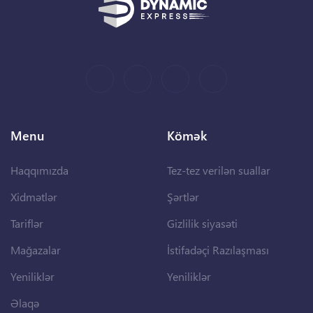
Menu
Kömək
Haqqımızda
Tez-tez verilən suallar
Xidmətlər
Şərtlər
Tariflər
Gizlilik siyasəti
Mağazalar
İstifadəçi Razılaşması
Yeniliklər
Yeniliklər
Əlaqə