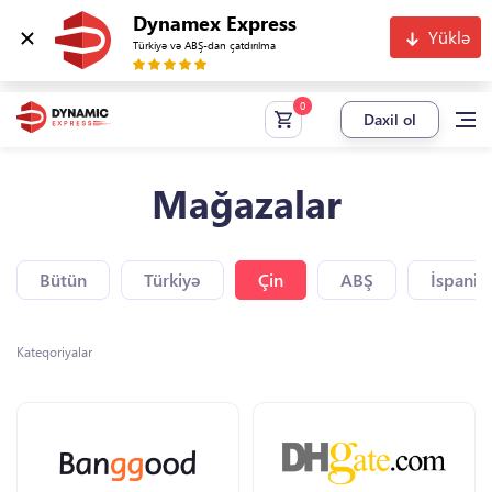
Dynamex Express
Yüklə
Türkiyə və ABŞ-dan çatdırılma
Daxil ol
Mağazalar
Bütün
Türkiyə
Çin
ABŞ
İspaniy
Kateqoriyalar