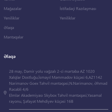
Mağazalar
İstifadəçi Razılaşması
Yeniliklər
Yeniliklər
Əlaqə
Məntəqələr
Əlaqə
28 may, Dəmir yolu vağzalı 2-ci mərtəbə AZ 1020
Xalqlar Dostluğu,İsmayıl Məmmədov küçəsi 6,AZ1142
Nərimanov Goex Təhvil məntəqəsi,N.Nərimanov, Əhməd
Rəcəbli 4/6
Elmlər Akademiyası Skybox Təhvil məntəqəsi,Yasamal
rayonu, Şəfayət Mehdiyev küçəsi 16B