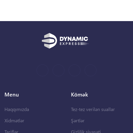
Menu
Kömək
Haqqımızda
Tez-tez verilən suallar
Xidmətlər
Şərtlər
Tariflər
Gizlilik siyasəti