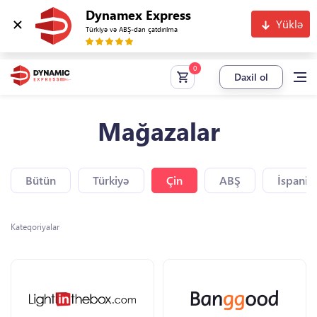
Dynamex Express
Yüklə
Türkiyə və ABŞ-dan çatdırılma
Daxil ol
Mağazalar
Bütün
Türkiyə
Çin
ABŞ
İspaniy
Kateqoriyalar