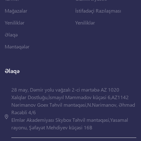
Mağazalar
İstifadəçi Razılaşması
Yeniliklər
Yeniliklər
Əlaqə
Məntəqələr
Əlaqə
28 may, Dəmir yolu vağzalı 2-ci mərtəbə AZ 1020
Xalqlar Dostluğu,İsmayıl Məmmədov küçəsi 6,AZ1142
Nərimanov Goex Təhvil məntəqəsi,N.Nərimanov, Əhməd
Rəcəbli 4/6
Elmlər Akademiyası Skybox Təhvil məntəqəsi,Yasamal
rayonu, Şəfayət Mehdiyev küçəsi 16B