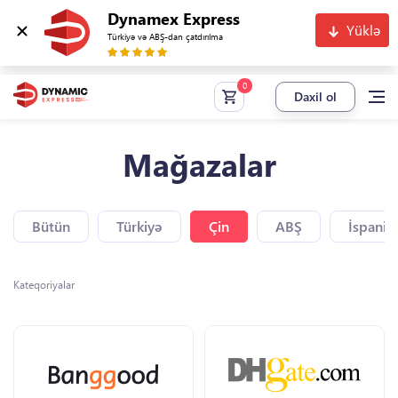
Dynamex Express
Yüklə
Türkiyə və ABŞ-dan çatdırılma
Daxil ol
Mağazalar
Bütün
Türkiyə
Çin
ABŞ
İspaniy
Kateqoriyalar