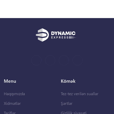
Menu
Kömək
Haqqımızda
Tez-tez verilən suallar
Xidmətlər
Şərtlər
Tariflər
Gizlilik siyasəti