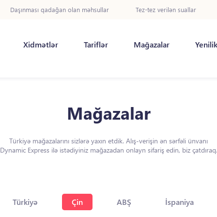
Daşınması qadağan olan məhsullar
Tez-tez verilən suallar
Xidmətlər
Tariflər
Mağazalar
Yenili
Mağazalar
Türkiyə mağazalarını sizlərə yaxın etdik. Alış-verişin ən sərfəli ünvanı
Dynamic Express ilə istədiyiniz mağazadan onlayn sifariş edin, biz çatdıraq
Türkiyə
Çin
ABŞ
İspaniya