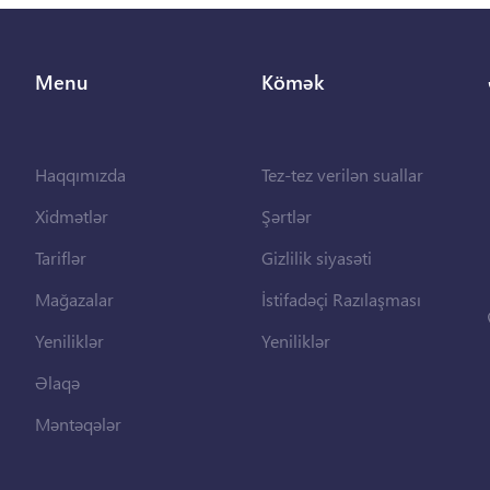
Menu
Kömək
Haqqımızda
Tez-tez verilən suallar
Xidmətlər
Şərtlər
Tariflər
Gizlilik siyasəti
Mağazalar
İstifadəçi Razılaşması
Yeniliklər
Yeniliklər
Əlaqə
Məntəqələr