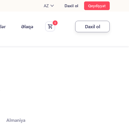
AZ
Daxil ol
Qeydiyyat
klər
Əlaqə
Daxil ol
.
Almaniya