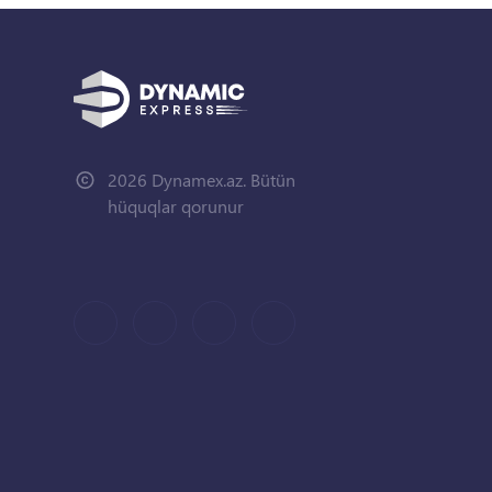
2026 Dynamex.az. Bütün
hüquqlar qorunur