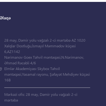
Əlaqə
28 may, Dəmir yolu vağzalı 2-ci mərtəbə AZ 1020
Xalqlar Dostluğu,İsmayıl Məmmədov küçəsi
6,AZ1142
Nərimanov Goex Təhvil məntəqəsi,N.Nərimanov,
Əhməd Rəcəbli 4/6
Elmlər Akademiyası Skybox Təhvil
məntəqəsi,Yasamal rayonu, Şəfayət Mehdiyev küçəsi
16B
Mərkəzi ofis: 28 may, Dəmir yolu vağzalı 2-ci
mərtəbə