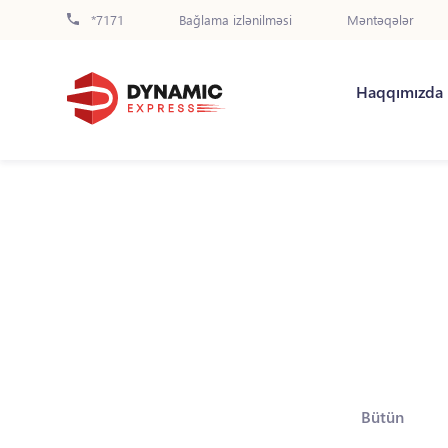
*7171
Bağlama izlənilməsi
Məntəqələr
Haqqımızda
Bütün