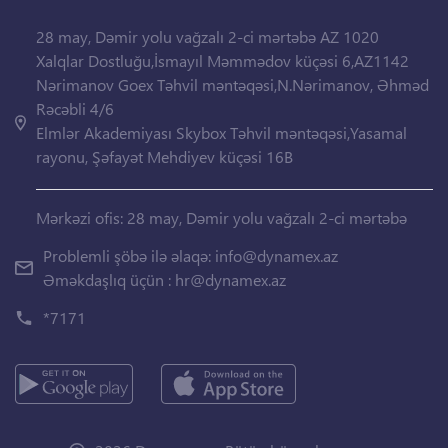
28 may, Dəmir yolu vağzalı 2-ci mərtəbə AZ 1020
Xalqlar Dostluğu,İsmayıl Məmmədov küçəsi 6,AZ1142
Nərimanov Goex Təhvil məntəqəsi,N.Nərimanov, Əhməd
Rəcəbli 4/6
Elmlər Akademiyası Skybox Təhvil məntəqəsi,Yasamal
rayonu, Şəfayət Mehdiyev küçəsi 16B
Mərkəzi ofis: 28 may, Dəmir yolu vağzalı 2-ci mərtəbə
Problemli şöbə ilə əlaqə:
info@dynamex.az
Əməkdaşlıq üçün :
hr@dynamex.az
*7171