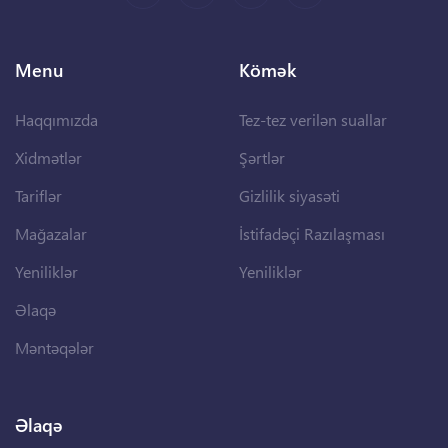
Menu
Kömək
Haqqımızda
Tez-tez verilən suallar
Xidmətlər
Şərtlər
Tariflər
Gizlilik siyasəti
Mağazalar
İstifadəçi Razılaşması
Yeniliklər
Yeniliklər
Əlaqə
Məntəqələr
Əlaqə