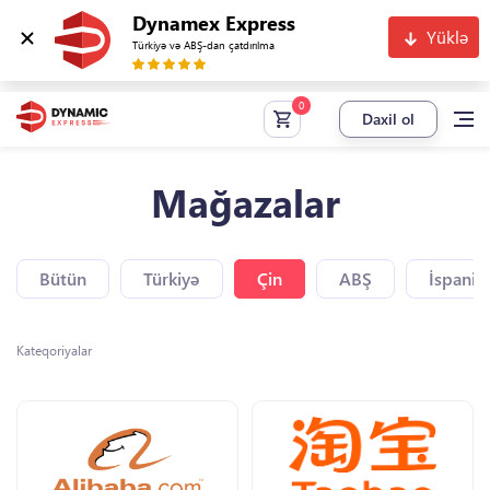
Dynamex Express
Yüklə
Türkiyə və ABŞ-dan çatdırılma
Daxil ol
Mağazalar
Bütün
Türkiyə
Çin
ABŞ
İspaniy
Kateqoriyalar