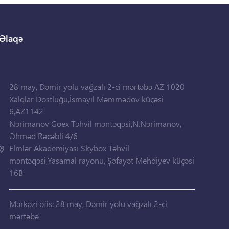
Əlaqə
28 may, Dəmir yolu vağzalı 2-ci mərtəbə AZ 1020
Xalqlar Dostluğu,İsmayıl Məmmədov küçəsi
6,AZ1142
Nərimanov Goex Təhvil məntəqəsi,N.Nərimanov,
Əhməd Rəcəbli 4/6
Elmlər Akademiyası Skybox Təhvil
məntəqəsi,Yasamal rayonu, Şəfayət Mehdiyev küçəsi
16B
Mərkəzi ofis: 28 may, Dəmir yolu vağzalı 2-ci
mərtəbə