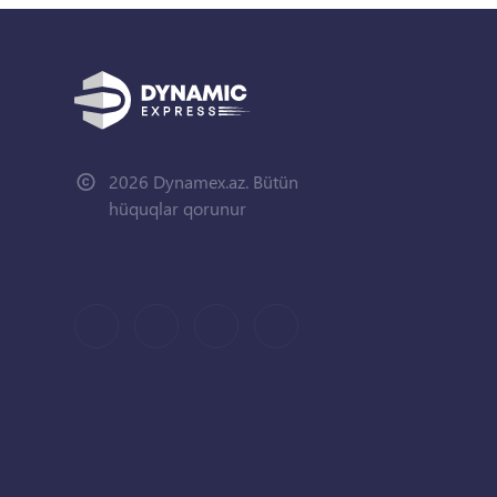
2026 Dynamex.az. Bütün
hüquqlar qorunur