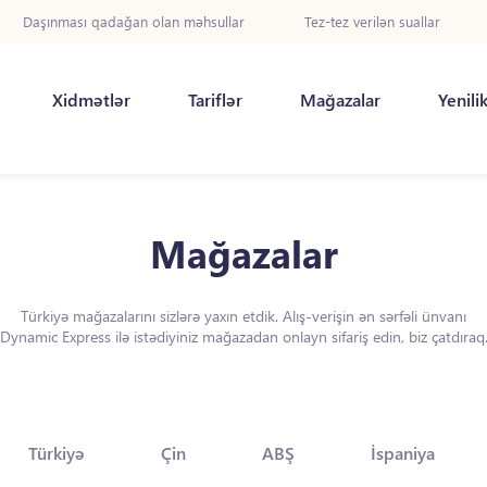
Daşınması qadağan olan məhsullar
Tez-tez verilən suallar
Xidmətlər
Tariflər
Mağazalar
Yenili
Mağazalar
Türkiyə mağazalarını sizlərə yaxın etdik. Alış-verişin ən sərfəli ünvanı
Dynamic Express ilə istədiyiniz mağazadan onlayn sifariş edin, biz çatdıraq
Türkiyə
Çin
ABŞ
İspaniya