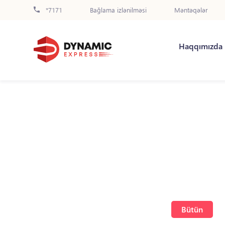
*7171
Bağlama izlənilməsi
Məntəqələr
Haqqımızda
Bütün