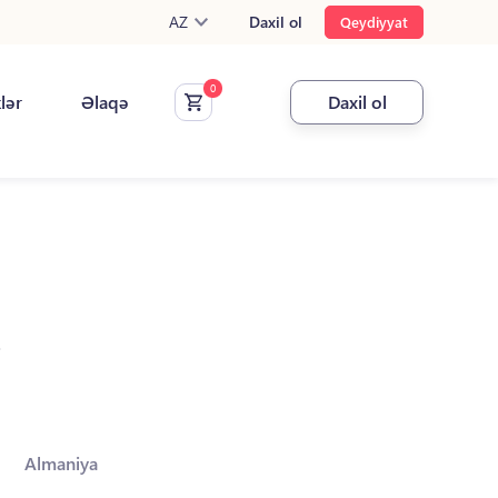
AZ
Daxil ol
Qeydiyyat
klər
Əlaqə
Daxil ol
.
Almaniya