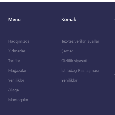
Menu
Kömək
Haqqımızda
Tez-tez verilən suallar
Xidmətlər
Şərtlər
Tariflər
Gizlilik siyasəti
Mağazalar
İstifadəçi Razılaşması
Yeniliklər
Yeniliklər
Əlaqə
Məntəqələr