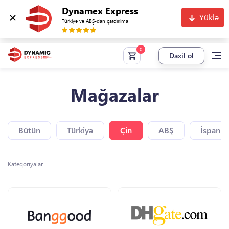
Dynamex Express
Yüklə
Türkiyə və ABŞ-dan çatdırılma
Daxil ol
Mağazalar
Bütün
Türkiyə
Çin
ABŞ
İspaniy
Kateqoriyalar