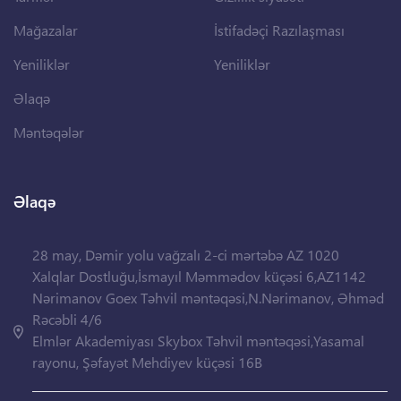
Mağazalar
İstifadəçi Razılaşması
Yeniliklər
Yeniliklər
Əlaqə
Məntəqələr
Əlaqə
28 may, Dəmir yolu vağzalı 2-ci mərtəbə AZ 1020
Xalqlar Dostluğu,İsmayıl Məmmədov küçəsi 6,AZ1142
Nərimanov Goex Təhvil məntəqəsi,N.Nərimanov, Əhməd
Rəcəbli 4/6
Elmlər Akademiyası Skybox Təhvil məntəqəsi,Yasamal
rayonu, Şəfayət Mehdiyev küçəsi 16B