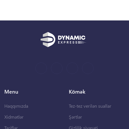
Menu
Kömək
Haqqımızda
Tez-tez verilən suallar
Xidmətlər
Şərtlər
Tariflər
Gizlilik siyasəti