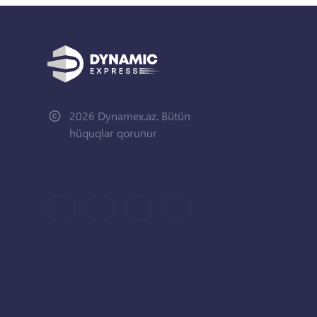
2026 Dynamex.az. Bütün
hüquqlar qorunur