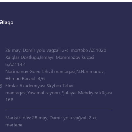
Əlaqə
28 may, Dəmir yolu vağzalı 2-ci mərtəbə AZ 1020
Xalqlar Dostluğu,İsmayıl Məmmədov küçəsi
6,AZ1142
Nərimanov Goex Təhvil məntəqəsi,N.Nərimanov,
Əhməd Rəcəbli 4/6
Elmlər Akademiyası Skybox Təhvil
məntəqəsi,Yasamal rayonu, Şəfayət Mehdiyev küçəsi
16B
Mərkəzi ofis: 28 may, Dəmir yolu vağzalı 2-ci
mərtəbə