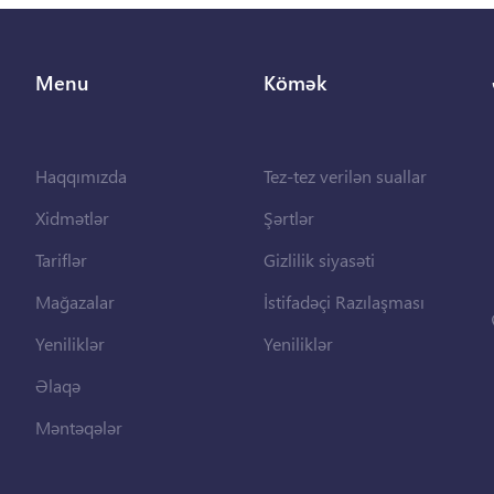
Menu
Kömək
Haqqımızda
Tez-tez verilən suallar
Xidmətlər
Şərtlər
Tariflər
Gizlilik siyasəti
Mağazalar
İstifadəçi Razılaşması
Yeniliklər
Yeniliklər
Əlaqə
Məntəqələr