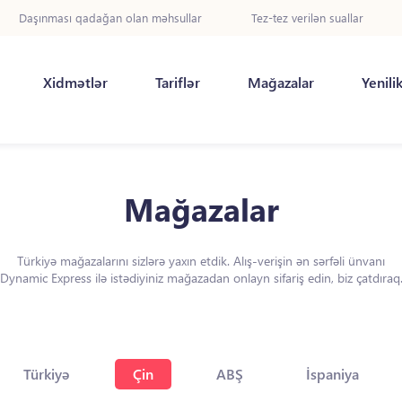
Daşınması qadağan olan məhsullar
Tez-tez verilən suallar
Xidmətlər
Tariflər
Mağazalar
Yenili
Mağazalar
Türkiyə mağazalarını sizlərə yaxın etdik. Alış-verişin ən sərfəli ünvanı
Dynamic Express ilə istədiyiniz mağazadan onlayn sifariş edin, biz çatdıraq
Türkiyə
Çin
ABŞ
İspaniya