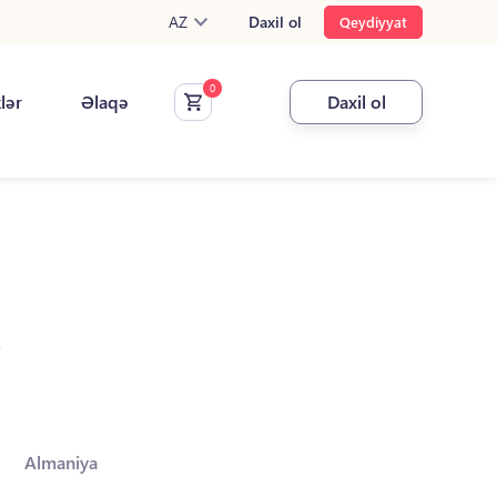
AZ
Daxil ol
Qeydiyyat
klər
Əlaqə
Daxil ol
.
Almaniya