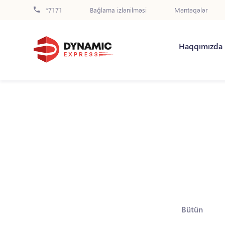
*7171
Bağlama izlənilməsi
Məntəqələr
Haqqımızda
Bütün