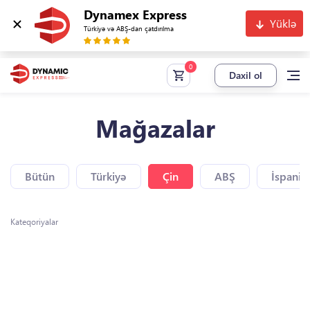
Dynamex Express
Yüklə
Türkiyə və ABŞ-dan çatdırılma
Daxil ol
Mağazalar
Bütün
Türkiyə
Çin
ABŞ
İspaniy
Kateqoriyalar