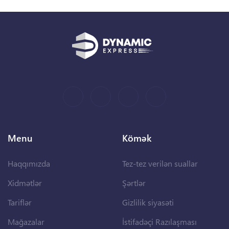
Menu
Kömək
Haqqımızda
Tez-tez verilən suallar
Xidmətlər
Şərtlər
Tariflər
Gizlilik siyasəti
Mağazalar
İstifadəçi Razılaşması