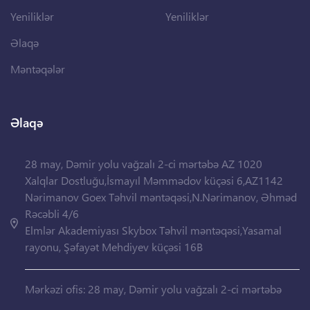
Yeniliklər
Yeniliklər
Əlaqə
Məntəqələr
Əlaqə
28 may, Dəmir yolu vağzalı 2-ci mərtəbə AZ 1020
Xalqlar Dostluğu,İsmayıl Məmmədov küçəsi 6,AZ1142
Nərimanov Goex Təhvil məntəqəsi,N.Nərimanov, Əhməd
Rəcəbli 4/6
Elmlər Akademiyası Skybox Təhvil məntəqəsi,Yasamal
rayonu, Şəfayət Mehdiyev küçəsi 16B
Mərkəzi ofis: 28 may, Dəmir yolu vağzalı 2-ci mərtəbə