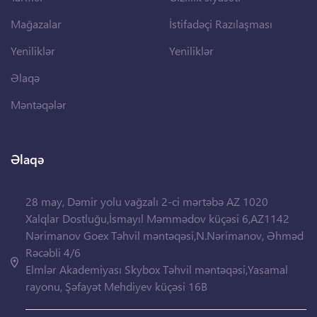
Mağazalar
İstifadəçi Razılaşması
Yeniliklər
Yeniliklər
Əlaqə
Məntəqələr
Əlaqə
28 may, Dəmir yolu vağzalı 2-ci mərtəbə AZ 1020
Xalqlar Dostluğu,İsmayıl Məmmədov küçəsi 6,AZ1142
Nərimanov Goex Təhvil məntəqəsi,N.Nərimanov, Əhməd
Rəcəbli 4/6
Elmlər Akademiyası Skybox Təhvil məntəqəsi,Yasamal
rayonu, Şəfayət Mehdiyev küçəsi 16B