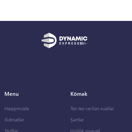
Menu
Kömək
Haqqımızda
Tez-tez verilən suallar
Xidmətlər
Şərtlər
Tariflər
Gizlilik siyasəti