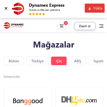
Dynamex Express
Yüklə
Türkiyə və ABŞ-dan çatdırılma
Daxil ol
Mağazalar
Bütün
Türkiyə
Çin
ABŞ
İspaniy
Kateqoriyalar