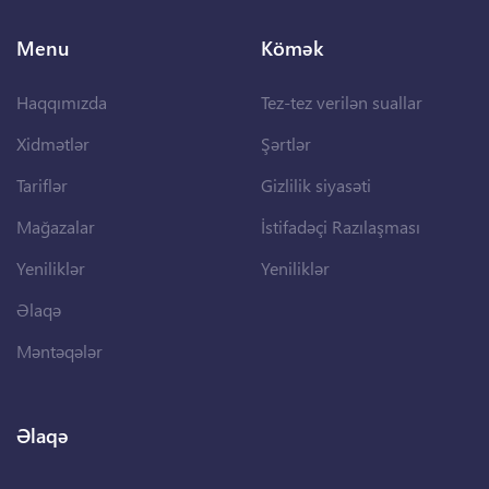
Menu
Kömək
Haqqımızda
Tez-tez verilən suallar
Xidmətlər
Şərtlər
Tariflər
Gizlilik siyasəti
Mağazalar
İstifadəçi Razılaşması
Yeniliklər
Yeniliklər
Əlaqə
Məntəqələr
Əlaqə