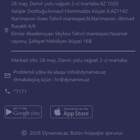
28 may, Dəmir yolu vağzalı 2-ci mərtəbə AZ 1020
Xalqlar Dostluğu,İsmayıl Məmmədov küçəsi 6,AZ1142
Nərimanov Goex Təhvil məntəqəsi,N.Nərimanov, Əhməd
Rəcəbli 4/6
Elmlər Akademiyası Skybox Təhvil məntəqəsi,Yasamal
rayonu, Şəfayət Mehdiyev küçəsi 16B
Mərkəzi ofis: 28 may, Dəmir yolu vağzalı 2-ci mərtəbə
Problemli şöbə ilə əlaqə:
info@dynamex.az
Əməkdaşlıq üçün :
hr@dynamex.az
*7171
2026 Dynamex.az. Bütün hüquqlar qorunur