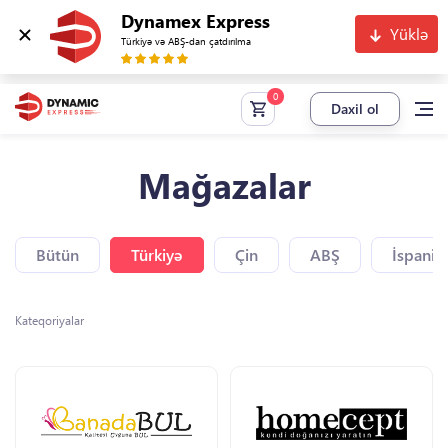
Dynamex Express
Yüklə
Türkiyə və ABŞ-dan çatdırılma
Daxil ol
Mağazalar
Bütün
Türkiyə
Çin
ABŞ
İspaniy
Kateqoriyalar