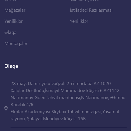
Mağazalar
İstifadəçi Razılaşması
Yeniliklər
Yeniliklər
Əlaqə
Məntəqələr
Əlaqə
28 may, Dəmir yolu vağzalı 2-ci mərtəbə AZ 1020
Xalqlar Dostluğu,İsmayıl Məmmədov küçəsi 6,AZ1142
Nərimanov Goex Təhvil məntəqəsi,N.Nərimanov, Əhməd
Rəcəbli 4/6
Elmlər Akademiyası Skybox Təhvil məntəqəsi,Yasamal
rayonu, Şəfayət Mehdiyev küçəsi 16B