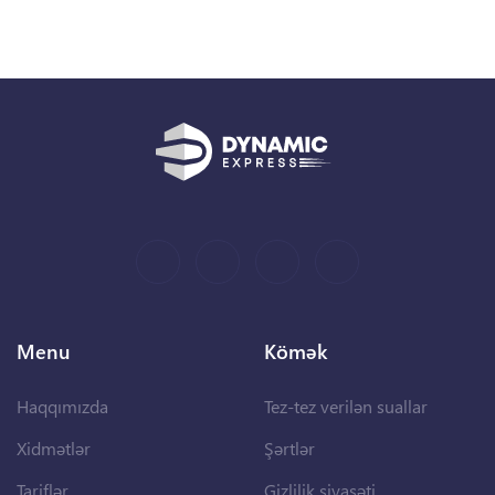
Menu
Kömək
Haqqımızda
Tez-tez verilən suallar
Xidmətlər
Şərtlər
Tariflər
Gizlilik siyasəti