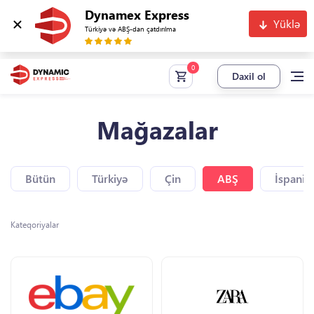
Dynamex Express
Yüklə
Türkiyə və ABŞ-dan çatdırılma
Daxil ol
Mağazalar
Bütün
Türkiyə
Çin
ABŞ
İspaniy
Kateqoriyalar