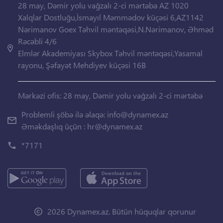
28 may, Dəmir yolu vağzalı 2-ci mərtəbə AZ 1020
Xalqlar Dostluğu,İsmayıl Məmmədov küçəsi 6,AZ1142
Nərimanov Goex Təhvil məntəqəsi,N.Nərimanov, Əhməd
Rəcəbli 4/6
Elmlər Akademiyası Skybox Təhvil məntəqəsi,Yasamal
rayonu, Şəfayət Mehdiyev küçəsi 16B
Mərkəzi ofis: 28 may, Dəmir yolu vağzalı 2-ci mərtəbə
Problemli şöbə ilə əlaqə:
info@dynamex.az
Əməkdaşlıq üçün :
hr@dynamex.az
*7171
2026 Dynamex.az. Bütün hüquqlar qorunur