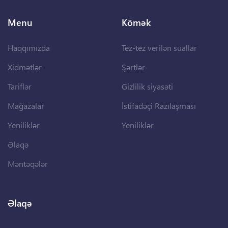
Menu
Kömək
Haqqımızda
Tez-tez verilən suallar
Xidmətlər
Şərtlər
Tariflər
Gizlilik siyasəti
Mağazalar
İstifadəçi Razılaşması
Yeniliklər
Yeniliklər
Əlaqə
Məntəqələr
Əlaqə