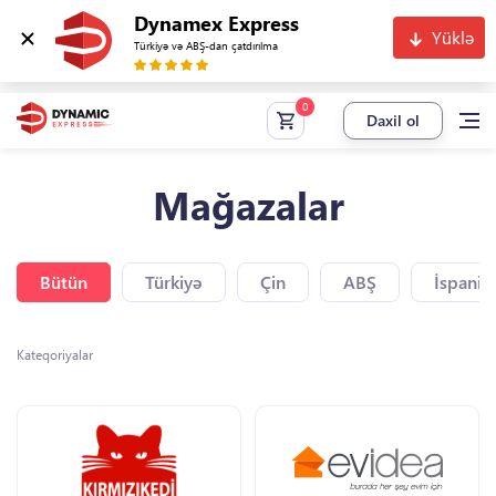
Dynamex Express
Yüklə
Türkiyə və ABŞ-dan çatdırılma
Daxil ol
Mağazalar
Bütün
Türkiyə
Çin
ABŞ
İspaniy
Kateqoriyalar