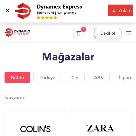
Dynamex Express
Yüklə
Türkiyə və ABŞ-dan çatdırılma
Daxil ol
Mağazalar
Bütün
Türkiyə
Çin
ABŞ
İspaniy
Kateqoriyalar