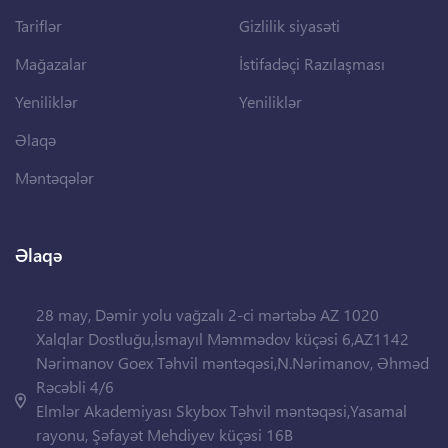
Tariflər
Gizlilik siyasəti
Mağazalar
İstifadəçi Razılaşması
Yeniliklər
Yeniliklər
Əlaqə
Məntəqələr
Əlaqə
28 may, Dəmir yolu vağzalı 2-ci mərtəbə AZ 1020
Xalqlar Dostluğu,İsmayıl Məmmədov küçəsi 6,AZ1142
Nərimanov Goex Təhvil məntəqəsi,N.Nərimanov, Əhməd
Rəcəbli 4/6
Elmlər Akademiyası Skybox Təhvil məntəqəsi,Yasamal
rayonu, Şəfayət Mehdiyev küçəsi 16B