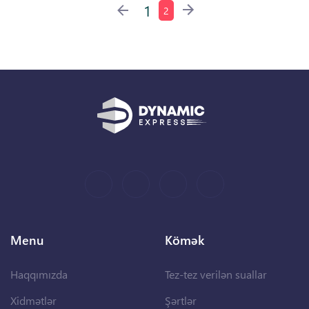
1
2
Menu
Kömək
Haqqımızda
Tez-tez verilən suallar
Xidmətlər
Şərtlər