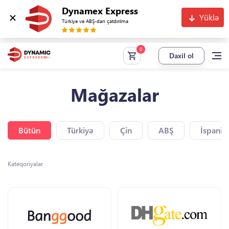
Dynamex Express
Yüklə
Türkiyə və ABŞ-dan çatdırılma
Daxil ol
Mağazalar
Bütün
Türkiyə
Çin
ABŞ
İspaniy
Kateqoriyalar