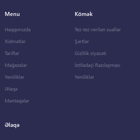
Menu
Kömək
Haqqımızda
Tez-tez verilən suallar
Xidmətlər
Şərtlər
Tariflər
Gizlilik siyasəti
Mağazalar
İstifadəçi Razılaşması
Yeniliklər
Yeniliklər
Əlaqə
Məntəqələr
Əlaqə