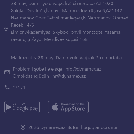
28 may, Dəmir yolu vağzalı 2-ci mərtəbə AZ 1020
Xalqlar Dostluğu,İsmayıl Məmmədov küçəsi 6,AZ1142
Nərimanov Goex Təhvil məntəqəsi,N.Nərimanov, Əhməd
Rəcəbli 4/6
Elmlər Akademiyası Skybox Təhvil məntəqəsi,Yasamal
rayonu, Şəfayət Mehdiyev küçəsi 16B
Mərkəzi ofis: 28 may, Dəmir yolu vağzalı 2-ci mərtəbə
Problemli şöbə ilə əlaqə:
info@dynamex.az
Əməkdaşlıq üçün :
hr@dynamex.az
*7171
2026 Dynamex.az. Bütün hüquqlar qorunur