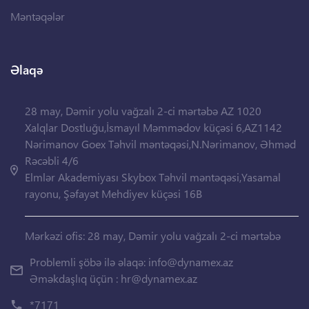
Məntəqələr
Əlaqə
28 may, Dəmir yolu vağzalı 2-ci mərtəbə AZ 1020
Xalqlar Dostluğu,İsmayıl Məmmədov küçəsi 6,AZ1142
Nərimanov Goex Təhvil məntəqəsi,N.Nərimanov, Əhməd
Rəcəbli 4/6
Elmlər Akademiyası Skybox Təhvil məntəqəsi,Yasamal
rayonu, Şəfayət Mehdiyev küçəsi 16B
Mərkəzi ofis: 28 may, Dəmir yolu vağzalı 2-ci mərtəbə
Problemli şöbə ilə əlaqə:
info@dynamex.az
Əməkdaşlıq üçün :
hr@dynamex.az
*7171