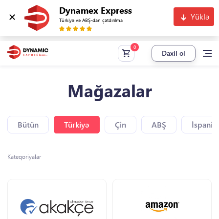
Dynamex Express
Yüklə
Türkiyə və ABŞ-dan çatdırılma
Daxil ol
Mağazalar
Bütün
Türkiyə
Çin
ABŞ
İspaniy
Kateqoriyalar