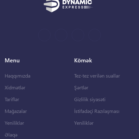
Menu
Kömək
Haqqımızda
Tez-tez verilən suallar
Xidmətlər
Şərtlər
Tariflər
Gizlilik siyasəti
Mağazalar
İstifadəçi Razılaşması
Yeniliklər
Yeniliklər
Əlaqə