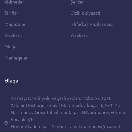
Xidmətlər
Şərtlər
Tariflər
Gizlilik siyasəti
Mağazalar
İstifadəçi Razılaşması
Yeniliklər
Yeniliklər
Əlaqə
Məntəqələr
Əlaqə
28 may, Dəmir yolu vağzalı 2-ci mərtəbə AZ 1020
Xalqlar Dostluğu,İsmayıl Məmmədov küçəsi 6,AZ1142
Nərimanov Goex Təhvil məntəqəsi,N.Nərimanov, Əhməd
Rəcəbli 4/6
Elmlər Akademiyası Skybox Təhvil məntəqəsi,Yasamal