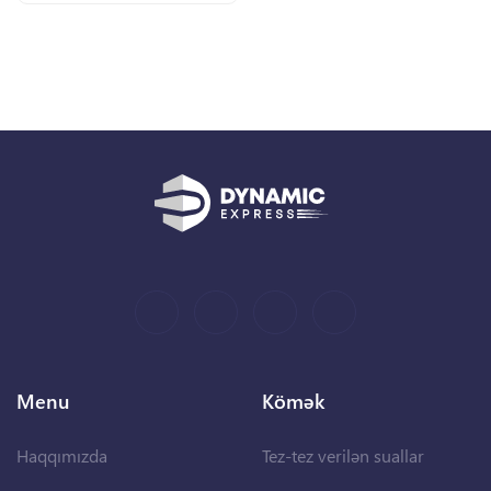
Menu
Kömək
Haqqımızda
Tez-tez verilən suallar