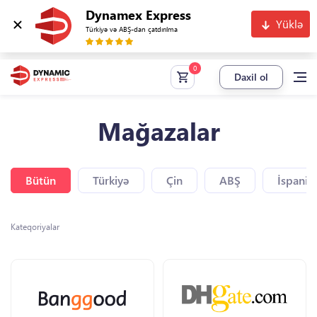
Dynamex Express
Yüklə
Türkiyə və ABŞ-dan çatdırılma
Daxil ol
Mağazalar
Bütün
Türkiyə
Çin
ABŞ
İspaniy
Kateqoriyalar