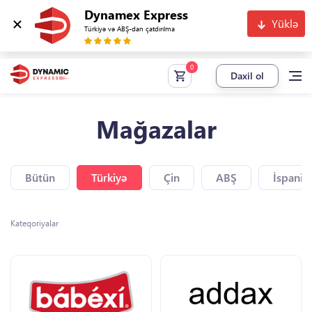
Dynamex Express
Yüklə
Türkiyə və ABŞ-dan çatdırılma
Daxil ol
Mağazalar
Bütün
Türkiyə
Çin
ABŞ
İspaniy
Kateqoriyalar