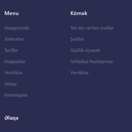
Menu
Kömək
Haqqımızda
Tez-tez verilən suallar
Xidmətlər
Şərtlər
Tariflər
Gizlilik siyasəti
Mağazalar
İstifadəçi Razılaşması
Yeniliklər
Yeniliklər
Əlaqə
Məntəqələr
Əlaqə