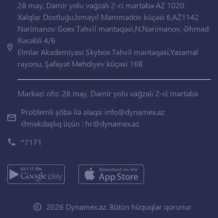
28 may, Dəmir yolu vağzalı 2-ci mərtəbə AZ 1020
Xalqlar Dostluğu,İsmayıl Məmmədov küçəsi 6,AZ1142
Nərimanov Goex Təhvil məntəqəsi,N.Nərimanov, Əhməd
Rəcəbli 4/6
Elmlər Akademiyası Skybox Təhvil məntəqəsi,Yasamal
rayonu, Şəfayət Mehdiyev küçəsi 16B
Mərkəzi ofis: 28 may, Dəmir yolu vağzalı 2-ci mərtəbə
Problemli şöbə ilə əlaqə:
info@dynamex.az
Əməkdaşlıq üçün :
hr@dynamex.az
*7171
2026 Dynamex.az. Bütün hüquqlar qorunur