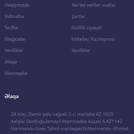
Haqqımızda
Tez-tez verilən suallar
Xidmətlər
Şərtlər
Tariflər
Gizlilik siyasəti
Mağazalar
İstifadəçi Razılaşması
Yeniliklər
Yeniliklər
Əlaqə
Məntəqələr
Əlaqə
28 may, Dəmir yolu vağzalı 2-ci mərtəbə AZ 1020
Xalqlar Dostluğu,İsmayıl Məmmədov küçəsi 6,AZ1142
Nərimanov Goex Təhvil məntəqəsi,N.Nərimanov, Əhməd