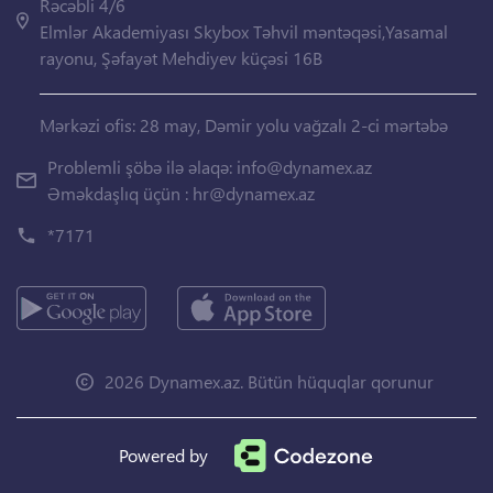
Rəcəbli 4/6
Elmlər Akademiyası Skybox Təhvil məntəqəsi,Yasamal
rayonu, Şəfayət Mehdiyev küçəsi 16B
Mərkəzi ofis: 28 may, Dəmir yolu vağzalı 2-ci mərtəbə
Problemli şöbə ilə əlaqə:
info@dynamex.az
Əməkdaşlıq üçün :
hr@dynamex.az
*7171
2026 Dynamex.az. Bütün hüquqlar qorunur
Powered by