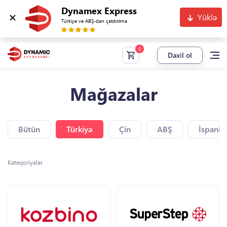
Dynamex Express
Yüklə
Türkiyə və ABŞ-dan çatdırılma
Daxil ol
Mağazalar
Bütün
Türkiyə
Çin
ABŞ
İspaniy
Kateqoriyalar