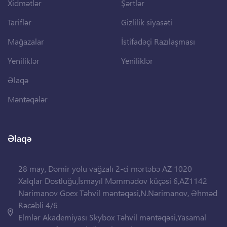
Xidmətlər
Şərtlər
Tariflər
Gizlilik siyasəti
Mağazalar
İstifadəçi Razılaşması
Yeniliklər
Yeniliklər
Əlaqə
Məntəqələr
Əlaqə
28 may, Dəmir yolu vağzalı 2-ci mərtəbə AZ 1020
Xalqlar Dostluğu,İsmayıl Məmmədov küçəsi 6,AZ1142
Nərimanov Goex Təhvil məntəqəsi,N.Nərimanov, Əhməd
Rəcəbli 4/6
Elmlər Akademiyası Skybox Təhvil məntəqəsi,Yasamal