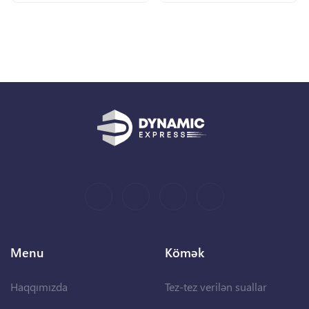
Menu
Kömək
Haqqımızda
Tez-tez verilən suallar