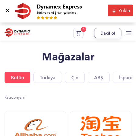
Dynamex Express
Yüklə
Türkiyə və ABŞ-dan çatdırılma
Daxil ol
Mağazalar
Bütün
Türkiyə
Çin
ABŞ
İspaniy
Kateqoriyalar