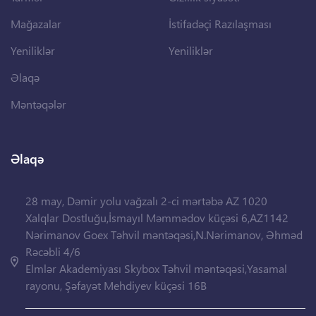
Mağazalar
İstifadəçi Razılaşması
Yeniliklər
Yeniliklər
Əlaqə
Məntəqələr
Əlaqə
28 may, Dəmir yolu vağzalı 2-ci mərtəbə AZ 1020
Xalqlar Dostluğu,İsmayıl Məmmədov küçəsi 6,AZ1142
Nərimanov Goex Təhvil məntəqəsi,N.Nərimanov, Əhməd
Rəcəbli 4/6
Elmlər Akademiyası Skybox Təhvil məntəqəsi,Yasamal
rayonu, Şəfayət Mehdiyev küçəsi 16B