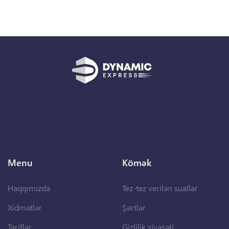
Menu
Kömək
Haqqımızda
Tez-tez verilən suallar
Xidmətlər
Şərtlər
Tariflər
Gizlilik siyasəti