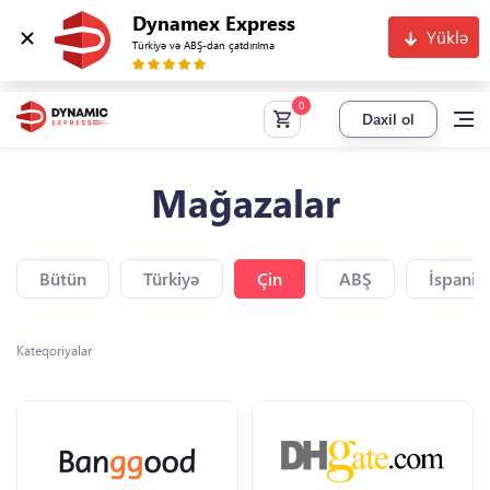
Dynamex Express
Yüklə
Türkiyə və ABŞ-dan çatdırılma
Daxil ol
Mağazalar
Bütün
Türkiyə
Çin
ABŞ
İspaniy
Kateqoriyalar