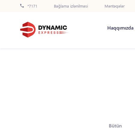
*7171
Bağlama izlənilməsi
Məntəqələr
Haqqımızda
Bütün