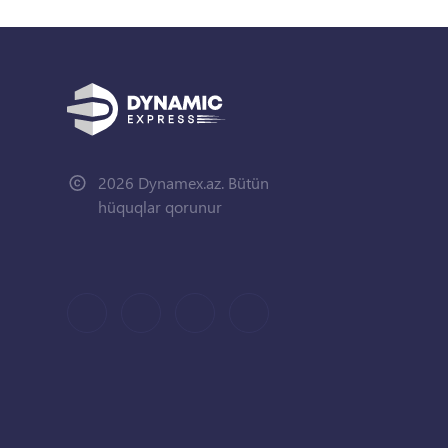
2026 Dynamex.az. Bütün
hüquqlar qorunur