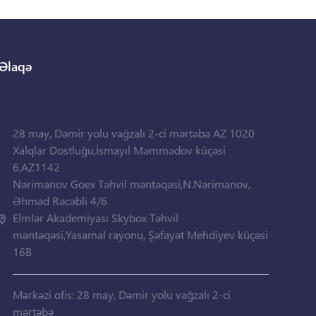
Əlaqə
28 may, Dəmir yolu vağzalı 2-ci mərtəbə AZ 1020
Xalqlar Dostluğu,İsmayıl Məmmədov küçəsi
6,AZ1142
Nərimanov Goex Təhvil məntəqəsi,N.Nərimanov,
Əhməd Rəcəbli 4/6
Elmlər Akademiyası Skybox Təhvil
məntəqəsi,Yasamal rayonu, Şəfayət Mehdiyev küçəsi
16B
Mərkəzi ofis: 28 may, Dəmir yolu vağzalı 2-ci
mərtəbə