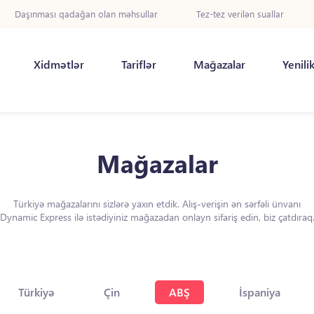
Daşınması qadağan olan məhsullar
Tez-tez verilən suallar
Xidmətlər
Tariflər
Mağazalar
Yenili
Mağazalar
Türkiyə mağazalarını sizlərə yaxın etdik. Alış-verişin ən sərfəli ünvanı
Dynamic Express ilə istədiyiniz mağazadan onlayn sifariş edin, biz çatdıraq
Türkiyə
Çin
ABŞ
İspaniya