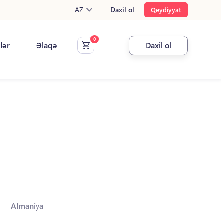
AZ
Daxil ol
Qeydiyyat
klər
Əlaqə
Daxil ol
.
Almaniya