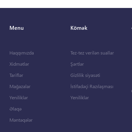
Menu
Kömək
Haqqımızda
Tez-tez verilən suallar
Xidmətlər
Şərtlər
Tariflər
Gizlilik siyasəti
Mağazalar
İstifadəçi Razılaşması
Yeniliklər
Yeniliklər
Əlaqə
Məntəqələr