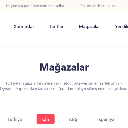
Daşınması qadağan olan məhsullar
Tez-tez verilən suallar
Xidmətlər
Tariflər
Mağazalar
Yenili
Mağazalar
Türkiyə mağazalarını sizlərə yaxın etdik. Alış-verişin ən sərfəli ünvanı
Dynamic Express ilə istədiyiniz mağazadan onlayn sifariş edin, biz çatdıraq
Türkiyə
Çin
ABŞ
İspaniya