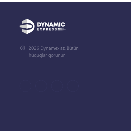
2026 Dynamex.az. Bütün
hüquqlar qorunur