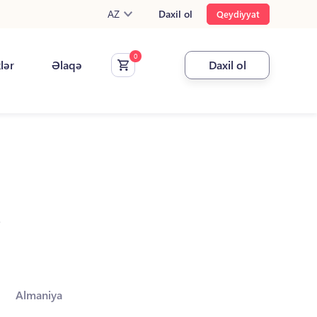
AZ
Daxil ol
Qeydiyyat
klər
Əlaqə
Daxil ol
.
Almaniya