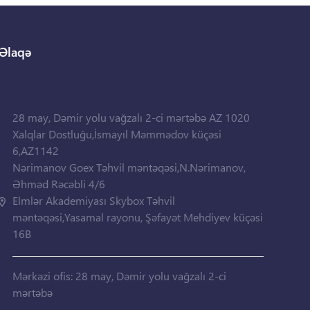
Əlaqə
28 may, Dəmir yolu vağzalı 2-ci mərtəbə AZ 1020
Xalqlar Dostluğu,İsmayıl Məmmədov küçəsi
6,AZ1142
Nərimanov Goex Təhvil məntəqəsi,N.Nərimanov,
Əhməd Rəcəbli 4/6
Elmlər Akademiyası Skybox Təhvil
məntəqəsi,Yasamal rayonu, Şəfayət Mehdiyev küçəsi
16B
Mərkəzi ofis: 28 may, Dəmir yolu vağzalı 2-ci
mərtəbə