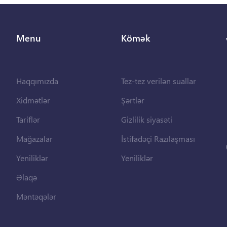
Menu
Kömək
Haqqımızda
Tez-tez verilən suallar
Xidmətlər
Şərtlər
Tariflər
Gizlilik siyasəti
Mağazalar
İstifadəçi Razılaşması
Yeniliklər
Yeniliklər
Əlaqə
Məntəqələr