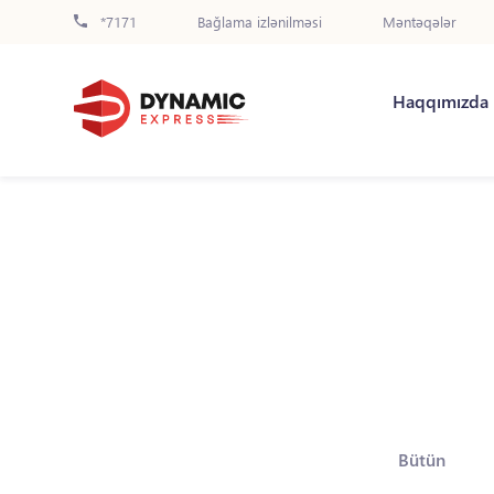
*7171
Bağlama izlənilməsi
Məntəqələr
Haqqımızda
Bütün