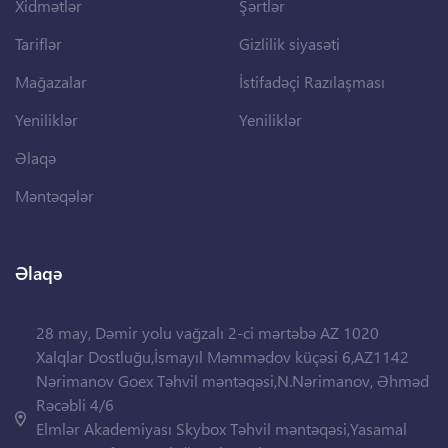
Xidmətlər
Şərtlər
Tariflər
Gizlilik siyasəti
Mağazalar
İstifadəçi Razılaşması
Yeniliklər
Yeniliklər
Əlaqə
Məntəqələr
Əlaqə
28 may, Dəmir yolu vağzalı 2-ci mərtəbə AZ 1020
Xalqlar Dostluğu,İsmayıl Məmmədov küçəsi 6,AZ1142
Nərimanov Goex Təhvil məntəqəsi,N.Nərimanov, Əhməd
Rəcəbli 4/6
Elmlər Akademiyası Skybox Təhvil məntəqəsi,Yasamal