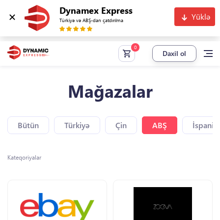
Dynamex Express
Yüklə
Türkiyə və ABŞ-dan çatdırılma
Daxil ol
Mağazalar
Bütün
Türkiyə
Çin
ABŞ
İspaniy
Kateqoriyalar