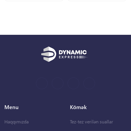
Menu
Kömək
Haqqımızda
Tez-tez verilən suallar