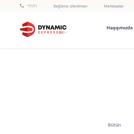
*7171
Bağlama izlənilməsi
Məntəqələr
Haqqımızda
Bütün