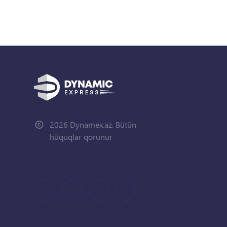
2026 Dynamex.az. Bütün
hüquqlar qorunur