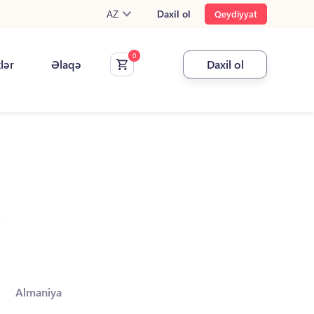
AZ
Daxil ol
Qeydiyyat
klər
Əlaqə
Daxil ol
.
Almaniya