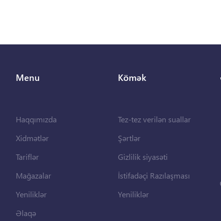
Menu
Kömək
Haqqımızda
Tez-tez verilən suallar
Xidmətlər
Şərtlər
Tariflər
Gizlilik siyasəti
Mağazalar
İstifadəçi Razılaşması
Yeniliklər
Yeniliklər
Əlaqə