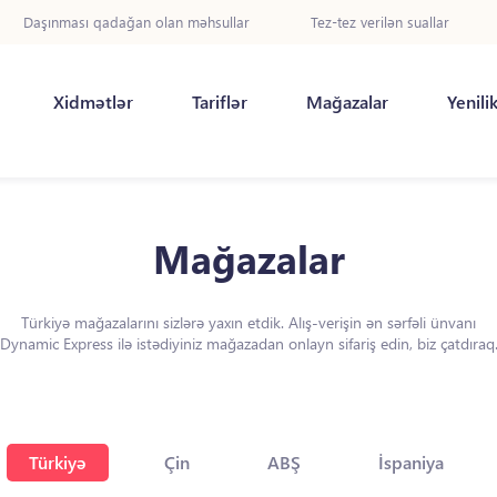
Daşınması qadağan olan məhsullar
Tez-tez verilən suallar
Xidmətlər
Tariflər
Mağazalar
Yenili
Mağazalar
Türkiyə mağazalarını sizlərə yaxın etdik. Alış-verişin ən sərfəli ünvanı
Dynamic Express ilə istədiyiniz mağazadan onlayn sifariş edin, biz çatdıraq
Türkiyə
Çin
ABŞ
İspaniya