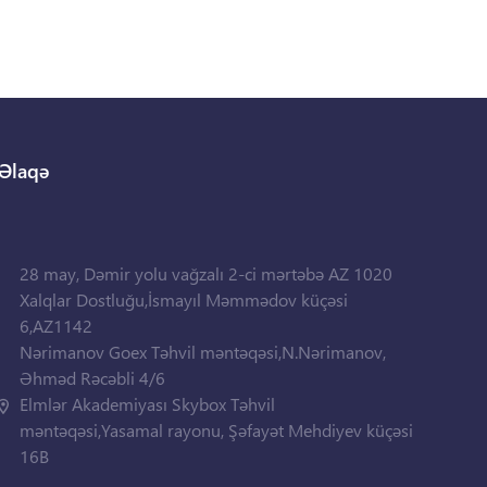
Əlaqə
28 may, Dəmir yolu vağzalı 2-ci mərtəbə AZ 1020
Xalqlar Dostluğu,İsmayıl Məmmədov küçəsi
6,AZ1142
Nərimanov Goex Təhvil məntəqəsi,N.Nərimanov,
Əhməd Rəcəbli 4/6
Elmlər Akademiyası Skybox Təhvil
məntəqəsi,Yasamal rayonu, Şəfayət Mehdiyev küçəsi
16B