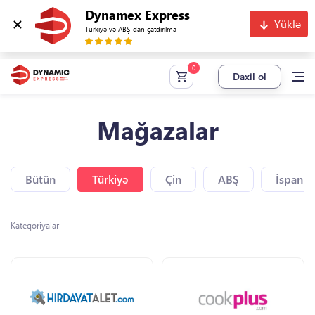
Dynamex Express
Yüklə
Türkiyə və ABŞ-dan çatdırılma
Daxil ol
Mağazalar
Bütün
Türkiyə
Çin
ABŞ
İspaniy
Kateqoriyalar