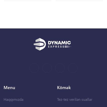
Menu
Kömək
Haqqımızda
Tez-tez verilən suallar