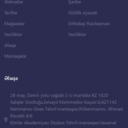
Xidmətlər
Şərtlər
Tariflər
Gizlilik siyasəti
Mağazalar
İstifadəçi Razılaşması
Yeniliklər
Yeniliklər
Əlaqə
Məntəqələr
Əlaqə
28 may, Dəmir yolu vağzalı 2-ci mərtəbə AZ 1020
Xalqlar Dostluğu,İsmayıl Məmmədov küçəsi 6,AZ1142
Nərimanov Goex Təhvil məntəqəsi,N.Nərimanov, Əhməd
Rəcəbli 4/6
Elmlər Akademiyası Skybox Təhvil məntəqəsi,Yasamal