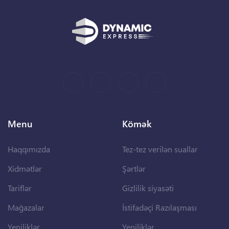
Menu
Kömək
Haqqımızda
Tez-tez verilən suallar
Xidmətlər
Şərtlər
Tariflər
Gizlilik siyasəti
Mağazalar
İstifadəçi Razılaşması
Yeniliklər
Yeniliklər