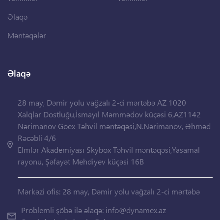
Əlaqə
Məntəqələr
Əlaqə
28 may, Dəmir yolu vağzalı 2-ci mərtəbə AZ 1020
Xalqlar Dostluğu,İsmayıl Məmmədov küçəsi 6,AZ1142
Nərimanov Goex Təhvil məntəqəsi,N.Nərimanov, Əhməd
Rəcəbli 4/6
Elmlər Akademiyası Skybox Təhvil məntəqəsi,Yasamal
rayonu, Şəfayət Mehdiyev küçəsi 16B
Mərkəzi ofis: 28 may, Dəmir yolu vağzalı 2-ci mərtəbə
Problemli şöbə ilə əlaqə:
info@dynamex.az