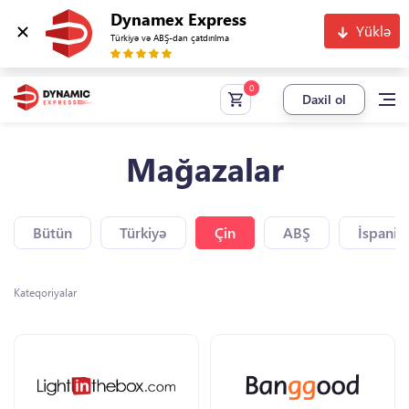
Dynamex Express
Yüklə
Türkiyə və ABŞ-dan çatdırılma
Daxil ol
Mağazalar
Bütün
Türkiyə
Çin
ABŞ
İspaniy
Kateqoriyalar