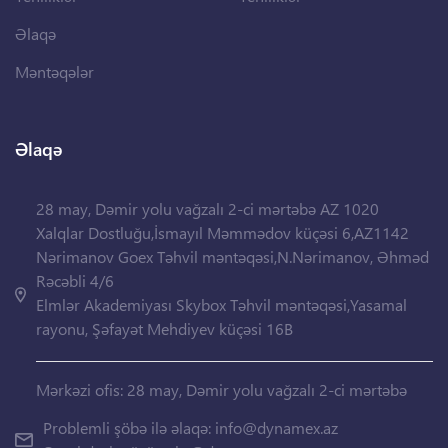
Əlaqə
Məntəqələr
Əlaqə
28 may, Dəmir yolu vağzalı 2-ci mərtəbə AZ 1020
Xalqlar Dostluğu,İsmayıl Məmmədov küçəsi 6,AZ1142
Nərimanov Goex Təhvil məntəqəsi,N.Nərimanov, Əhməd
Rəcəbli 4/6
Elmlər Akademiyası Skybox Təhvil məntəqəsi,Yasamal
rayonu, Şəfayət Mehdiyev küçəsi 16B
Mərkəzi ofis: 28 may, Dəmir yolu vağzalı 2-ci mərtəbə
Problemli şöbə ilə əlaqə:
info@dynamex.az