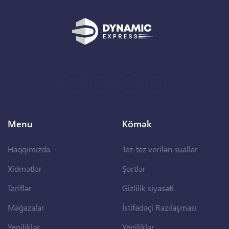
Menu
Kömək
Haqqımızda
Tez-tez verilən suallar
Xidmətlər
Şərtlər
Tariflər
Gizlilik siyasəti
Mağazalar
İstifadəçi Razılaşması
Yeniliklər
Yeniliklər