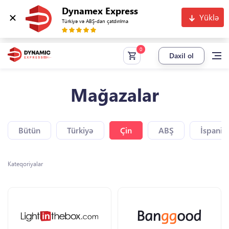
Dynamex Express
Yüklə
Türkiyə və ABŞ-dan çatdırılma
Daxil ol
Mağazalar
Bütün
Türkiyə
Çin
ABŞ
İspaniy
Kateqoriyalar