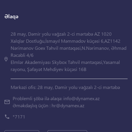
Əlaqə
28 may, Dəmir yolu vağzalı 2-ci mərtəbə AZ 1020
Xalqlar Dostluğu,İsmayıl Məmmədov küçəsi 6,AZ1142
Nərimanov Goex Təhvil məntəqəsi,N.Nərimanov, Əhməd
Rəcəbli 4/6
Elmlər Akademiyası Skybox Təhvil məntəqəsi,Yasamal
rayonu, Şəfayət Mehdiyev küçəsi 16B
Mərkəzi ofis: 28 may, Dəmir yolu vağzalı 2-ci mərtəbə
Problemli şöbə ilə əlaqə:
info@dynamex.az
Əməkdaşlıq üçün :
hr@dynamex.az
*7171