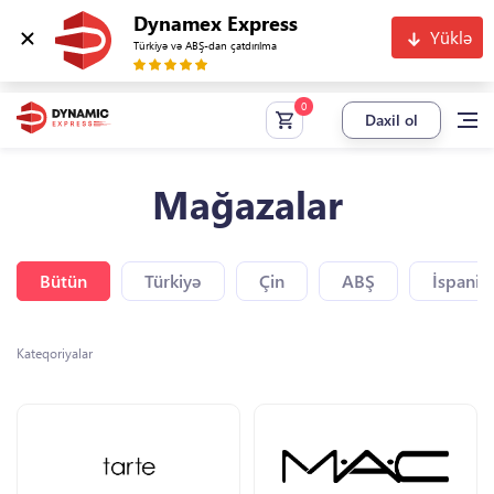
Dynamex Express
Yüklə
Türkiyə və ABŞ-dan çatdırılma
Daxil ol
Mağazalar
Bütün
Türkiyə
Çin
ABŞ
İspaniy
Kateqoriyalar