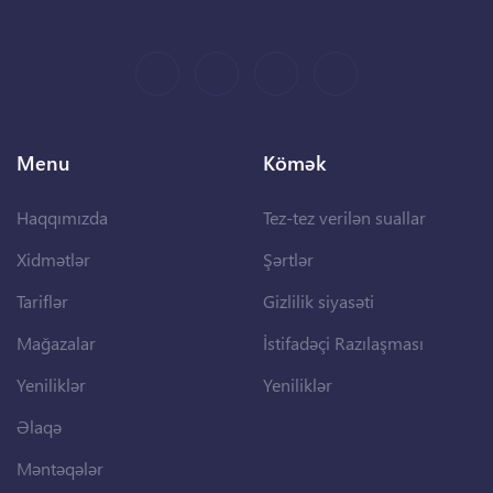
Menu
Kömək
Haqqımızda
Tez-tez verilən suallar
Xidmətlər
Şərtlər
Tariflər
Gizlilik siyasəti
Mağazalar
İstifadəçi Razılaşması
Yeniliklər
Yeniliklər
Əlaqə
Məntəqələr