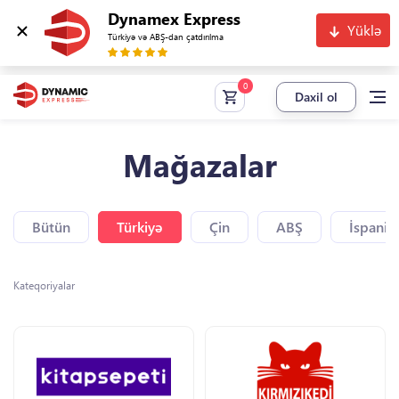
Dynamex Express
Yüklə
Türkiyə və ABŞ-dan çatdırılma
Daxil ol
Mağazalar
Bütün
Türkiyə
Çin
ABŞ
İspaniy
Kateqoriyalar