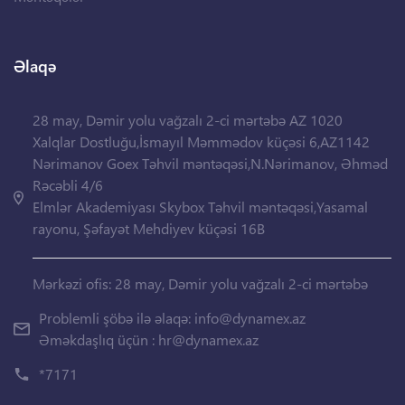
Əlaqə
28 may, Dəmir yolu vağzalı 2-ci mərtəbə AZ 1020
Xalqlar Dostluğu,İsmayıl Məmmədov küçəsi 6,AZ1142
Nərimanov Goex Təhvil məntəqəsi,N.Nərimanov, Əhməd
Rəcəbli 4/6
Elmlər Akademiyası Skybox Təhvil məntəqəsi,Yasamal
rayonu, Şəfayət Mehdiyev küçəsi 16B
Mərkəzi ofis: 28 may, Dəmir yolu vağzalı 2-ci mərtəbə
Problemli şöbə ilə əlaqə:
info@dynamex.az
Əməkdaşlıq üçün :
hr@dynamex.az
*7171