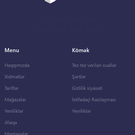
Menu
Kömək
Haqqımızda
Tez-tez verilən suallar
Xidmətlər
Şərtlər
Tariflər
Gizlilik siyasəti
Mağazalar
İstifadəçi Razılaşması
Yeniliklər
Yeniliklər
Əlaqə
Məntəqələr