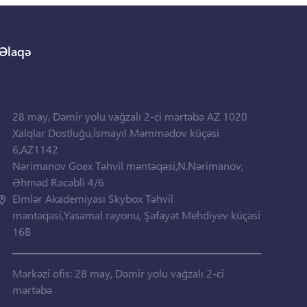
Əlaqə
28 may, Dəmir yolu vağzalı 2-ci mərtəbə AZ 1020
Xalqlar Dostluğu,İsmayıl Məmmədov küçəsi
6,AZ1142
Nərimanov Goex Təhvil məntəqəsi,N.Nərimanov,
Əhməd Rəcəbli 4/6
Elmlər Akademiyası Skybox Təhvil
məntəqəsi,Yasamal rayonu, Şəfayət Mehdiyev küçəsi
16B
Mərkəzi ofis: 28 may, Dəmir yolu vağzalı 2-ci
mərtəbə