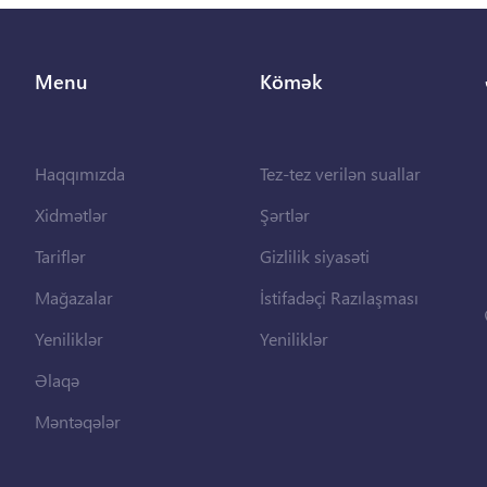
Menu
Kömək
Haqqımızda
Tez-tez verilən suallar
Xidmətlər
Şərtlər
Tariflər
Gizlilik siyasəti
Mağazalar
İstifadəçi Razılaşması
Yeniliklər
Yeniliklər
Əlaqə
Məntəqələr