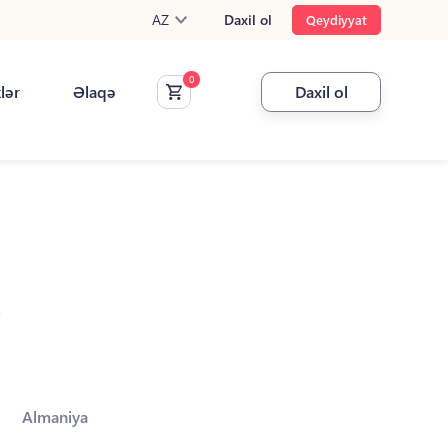
AZ
Daxil ol
Qeydiyyat
klər
Əlaqə
Daxil ol
.
Almaniya