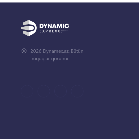
2026 Dynamex.az. Bütün
hüquqlar qorunur