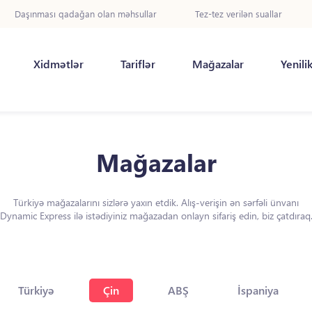
Daşınması qadağan olan məhsullar
Tez-tez verilən suallar
Xidmətlər
Tariflər
Mağazalar
Yenili
Mağazalar
Türkiyə mağazalarını sizlərə yaxın etdik. Alış-verişin ən sərfəli ünvanı
Dynamic Express ilə istədiyiniz mağazadan onlayn sifariş edin, biz çatdıraq
Türkiyə
Çin
ABŞ
İspaniya