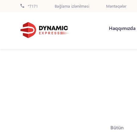
*7171
Bağlama izlənilməsi
Məntəqələr
Haqqımızda
Bütün