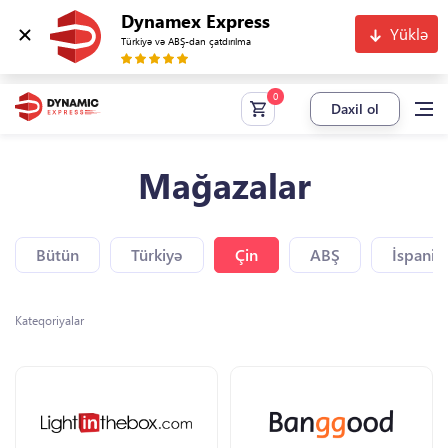
Dynamex Express
Yüklə
Türkiyə və ABŞ-dan çatdırılma
Daxil ol
Mağazalar
Bütün
Türkiyə
Çin
ABŞ
İspaniy
Kateqoriyalar