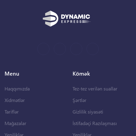
Menu
Kömək
Haqqımızda
Tez-tez verilən suallar
Xidmətlər
Şərtlər
Tariflər
Gizlilik siyasəti
Mağazalar
İstifadəçi Razılaşması
Yeniliklər
Yeniliklər