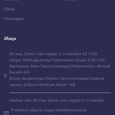
Əlaqə
Məntəqələr
Əlaqə
28 may, Dəmir yolu vağzalı 2-ci mərtəbə AZ 1020
Xalqlar Dostluğu,İsmayıl Məmmədov küçəsi 6,AZ1142
Nərimanov Goex Təhvil məntəqəsi,N.Nərimanov, Əhməd
Rəcəbli 4/6
Elmlər Akademiyası Skybox Təhvil məntəqəsi,Yasamal
rayonu, Şəfayət Mehdiyev küçəsi 16B
Mərkəzi ofis: 28 may, Dəmir yolu vağzalı 2-ci mərtəbə
Problemli şöbə ilə əlaqə:
info@dynamex.az