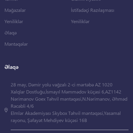
Mağazalar
İstifadəçi Razılaşması
Yeniliklər
Yeniliklər
Əlaqə
Məntəqələr
Əlaqə
28 may, Dəmir yolu vağzalı 2-ci mərtəbə AZ 1020
Xalqlar Dostluğu,İsmayıl Məmmədov küçəsi 6,AZ1142
Nərimanov Goex Təhvil məntəqəsi,N.Nərimanov, Əhməd
Rəcəbli 4/6
Elmlər Akademiyası Skybox Təhvil məntəqəsi,Yasamal
rayonu, Şəfayət Mehdiyev küçəsi 16B