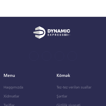
Menu
Kömək
Haqqımızda
Tez-tez verilən suallar
Xidmətlər
Şərtlər
Tariflər
Gizlilik siyasəti