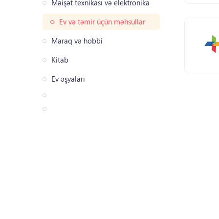
Məişət texnikası və elektronika
Ev və təmir üçün məhsullar
Maraq və hobbi
Kitab
Ev əşyaları