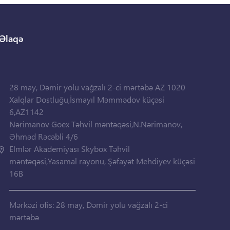
Əlaqə
28 may, Dəmir yolu vağzalı 2-ci mərtəbə AZ 1020
Xalqlar Dostluğu,İsmayıl Məmmədov küçəsi
6,AZ1142
Nərimanov Goex Təhvil məntəqəsi,N.Nərimanov,
Əhməd Rəcəbli 4/6
Elmlər Akademiyası Skybox Təhvil
məntəqəsi,Yasamal rayonu, Şəfayət Mehdiyev küçəsi
16B
Mərkəzi ofis: 28 may, Dəmir yolu vağzalı 2-ci
mərtəbə