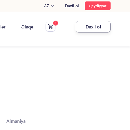
AZ
Daxil ol
Qeydiyyat
klər
Əlaqə
Daxil ol
.
Almaniya