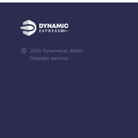
2026 Dynamex.az. Bütün
hüquqlar qorunur