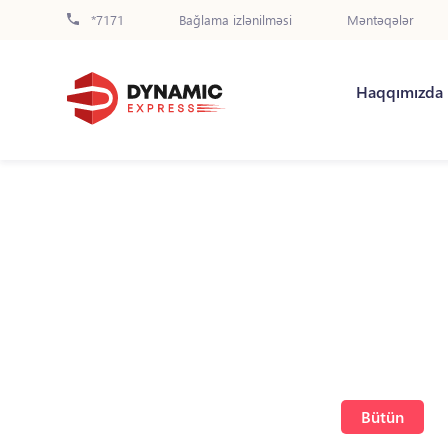
*7171
Bağlama izlənilməsi
Məntəqələr
Haqqımızda
Bütün