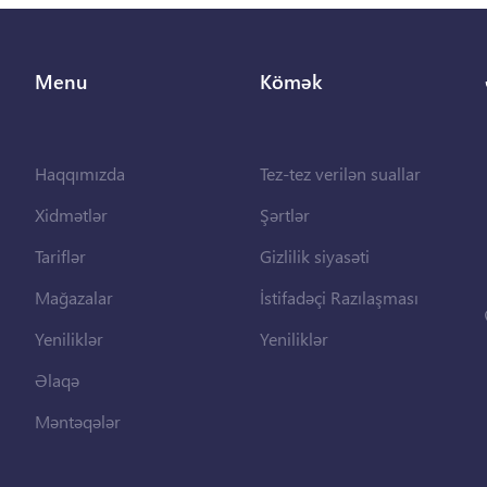
Menu
Kömək
Haqqımızda
Tez-tez verilən suallar
Xidmətlər
Şərtlər
Tariflər
Gizlilik siyasəti
Mağazalar
İstifadəçi Razılaşması
Yeniliklər
Yeniliklər
Əlaqə
Məntəqələr