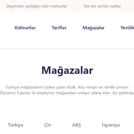
Daşınması qadağan olan məhsullar
Tez-tez verilən suallar
Xidmətlər
Tariflər
Mağazalar
Yenili
Mağazalar
Türkiyə mağazalarını sizlərə yaxın etdik. Alış-verişin ən sərfəli ünvanı
Dynamic Express ilə istədiyiniz mağazadan onlayn sifariş edin, biz çatdıraq
Türkiyə
Çin
ABŞ
İspaniya