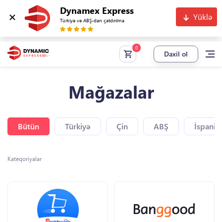
Dynamex Express
Yüklə
Türkiyə və ABŞ-dan çatdırılma
Daxil ol
Mağazalar
Bütün
Türkiyə
Çin
ABŞ
İspaniy
Kateqoriyalar