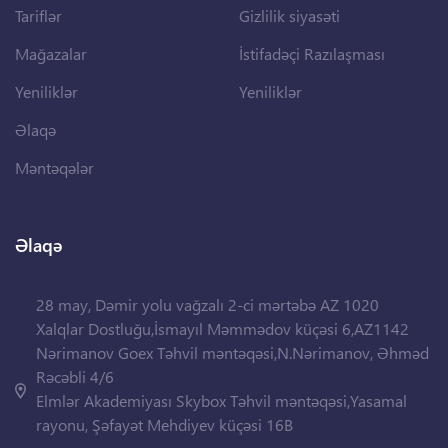
Tariflər
Gizlilik siyasəti
Mağazalar
İstifadəçi Razılaşması
Yeniliklər
Yeniliklər
Əlaqə
Məntəqələr
Əlaqə
28 may, Dəmir yolu vağzalı 2-ci mərtəbə AZ 1020
Xalqlar Dostluğu,İsmayıl Məmmədov küçəsi 6,AZ1142
Nərimanov Goex Təhvil məntəqəsi,N.Nərimanov, Əhməd
Rəcəbli 4/6
Elmlər Akademiyası Skybox Təhvil məntəqəsi,Yasamal
rayonu, Şəfayət Mehdiyev küçəsi 16B