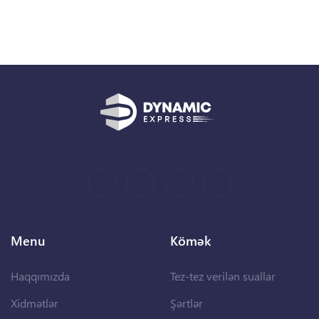
Menu
Kömək
Haqqımızda
Tez-tez verilən suallar
Xidmətlər
Şərtlər