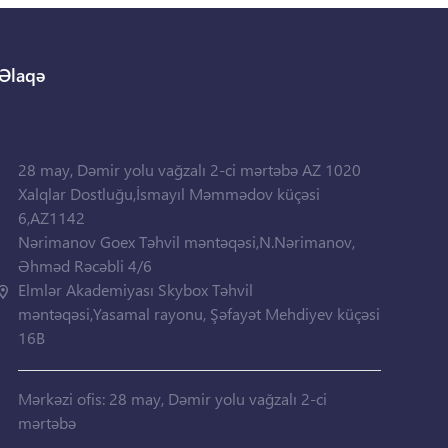
Əlaqə
28 may, Dəmir yolu vağzalı 2-ci mərtəbə AZ 1020
Xalqlar Dostluğu,İsmayıl Məmmədov küçəsi
6,AZ1142
Nərimanov Goex Təhvil məntəqəsi,N.Nərimanov,
Əhməd Rəcəbli 4/6
Elmlər Akademiyası Skybox Təhvil
məntəqəsi,Yasamal rayonu, Şəfayət Mehdiyev küçəsi
16B
Mərkəzi ofis: 28 may, Dəmir yolu vağzalı 2-ci
mərtəbə