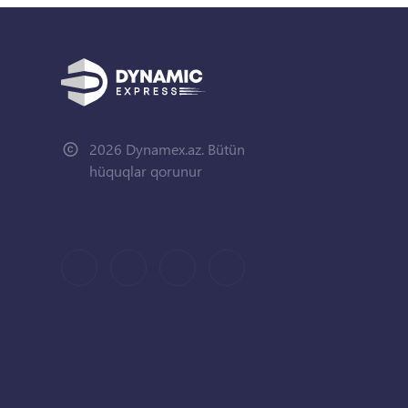
2026 Dynamex.az. Bütün
hüquqlar qorunur