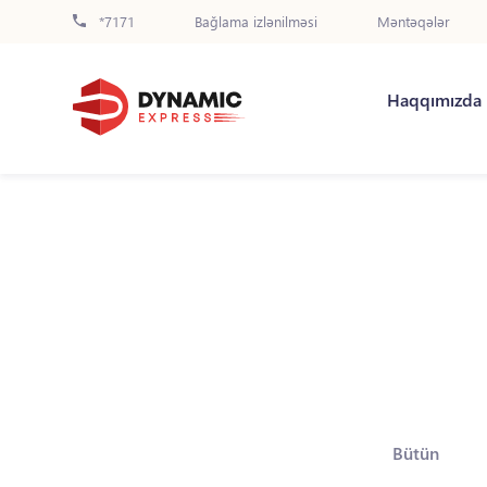
*7171
Bağlama izlənilməsi
Məntəqələr
Haqqımızda
Bütün