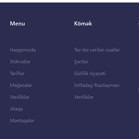
Menu
Kömək
Haqqımızda
Tez-tez verilən suallar
Xidmətlər
Şərtlər
Tariflər
Gizlilik siyasəti
Mağazalar
İstifadəçi Razılaşması
Yeniliklər
Yeniliklər
Əlaqə
Məntəqələr