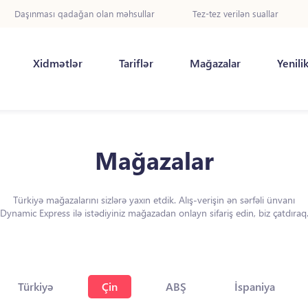
Daşınması qadağan olan məhsullar
Tez-tez verilən suallar
Xidmətlər
Tariflər
Mağazalar
Yenili
Mağazalar
Türkiyə mağazalarını sizlərə yaxın etdik. Alış-verişin ən sərfəli ünvanı
Dynamic Express ilə istədiyiniz mağazadan onlayn sifariş edin, biz çatdıraq
Türkiyə
Çin
ABŞ
İspaniya