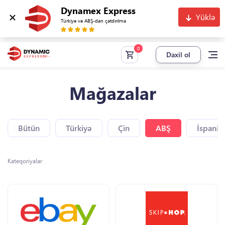
Dynamex Express
Yüklə
Türkiyə və ABŞ-dan çatdırılma
Daxil ol
Mağazalar
Bütün
Türkiyə
Çin
ABŞ
İspaniy
Kateqoriyalar