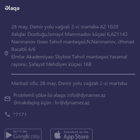
Əlaqə
28 may, Dəmir yolu vağzalı 2-ci mərtəbə AZ 1020
Xalqlar Dostluğu,İsmayıl Məmmədov küçəsi 6,AZ1142
Nərimanov Goex Təhvil məntəqəsi,N.Nərimanov, Əhməd
Rəcəbli 4/6
Elmlər Akademiyası Skybox Təhvil məntəqəsi,Yasamal
rayonu, Şəfayət Mehdiyev küçəsi 16B
Mərkəzi ofis: 28 may, Dəmir yolu vağzalı 2-ci mərtəbə
Problemli şöbə ilə əlaqə:
info@dynamex.az
Əməkdaşlıq üçün :
hr@dynamex.az
*7171