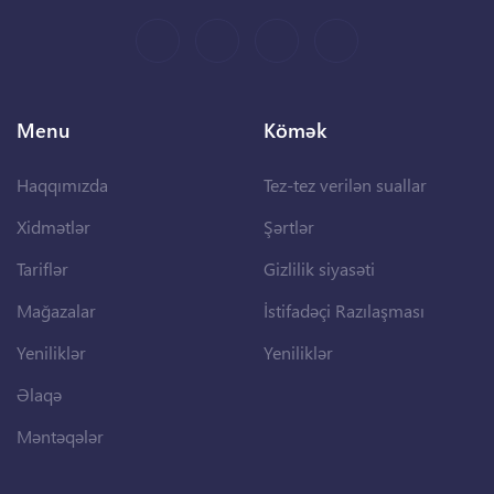
Menu
Kömək
Haqqımızda
Tez-tez verilən suallar
Xidmətlər
Şərtlər
Tariflər
Gizlilik siyasəti
Mağazalar
İstifadəçi Razılaşması
Yeniliklər
Yeniliklər
Əlaqə
Məntəqələr