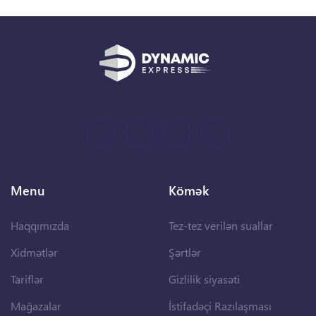
Menu
Kömək
Haqqımızda
Tez-tez verilən suallar
Xidmətlər
Şərtlər
Tariflər
Gizlilik siyasəti
Mağazalar
İstifadəçi Razılaşması