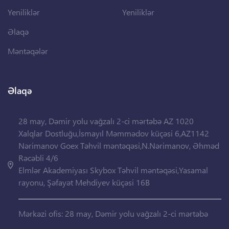
Yeniliklər
Yeniliklər
Əlaqə
Məntəqələr
Əlaqə
28 may, Dəmir yolu vağzalı 2-ci mərtəbə AZ 1020
Xalqlar Dostluğu,İsmayıl Məmmədov küçəsi 6,AZ1142
Nərimanov Goex Təhvil məntəqəsi,N.Nərimanov, Əhməd
Rəcəbli 4/6
Elmlər Akademiyası Skybox Təhvil məntəqəsi,Yasamal
rayonu, Şəfayət Mehdiyev küçəsi 16B
Mərkəzi ofis: 28 may, Dəmir yolu vağzalı 2-ci mərtəbə