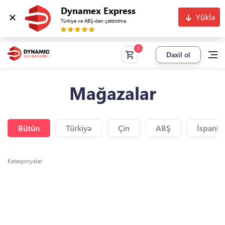
Dynamex Express
Yüklə
Türkiyə və ABŞ-dan çatdırılma
Daxil ol
Mağazalar
Bütün
Türkiyə
Çin
ABŞ
İspaniy
Kateqoriyalar