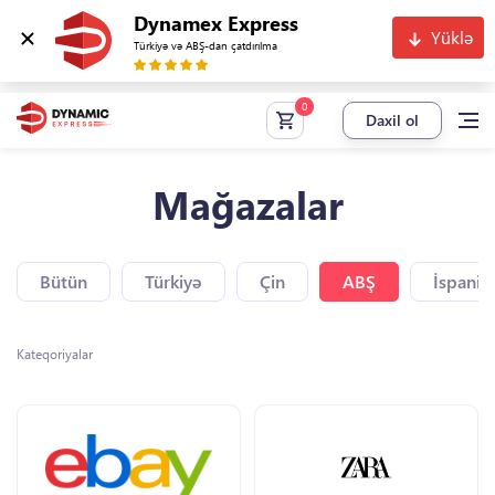
Dynamex Express
Yüklə
Türkiyə və ABŞ-dan çatdırılma
Daxil ol
Mağazalar
Bütün
Türkiyə
Çin
ABŞ
İspaniy
Kateqoriyalar