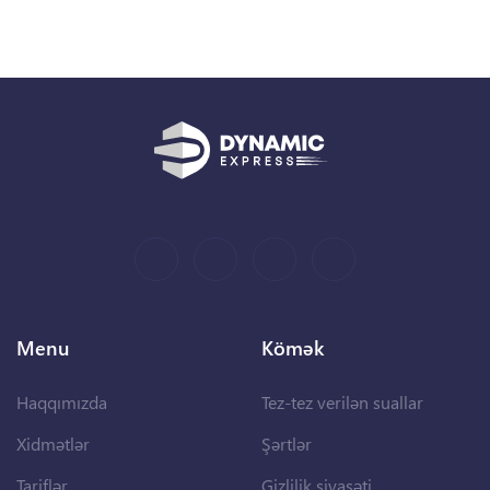
Menu
Kömək
Haqqımızda
Tez-tez verilən suallar
Xidmətlər
Şərtlər
Tariflər
Gizlilik siyasəti