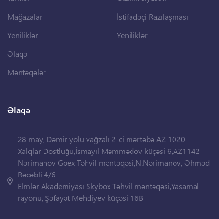
Mağazalar
İstifadəçi Razılaşması
Yeniliklər
Yeniliklər
Əlaqə
Məntəqələr
Əlaqə
28 may, Dəmir yolu vağzalı 2-ci mərtəbə AZ 1020
Xalqlar Dostluğu,İsmayıl Məmmədov küçəsi 6,AZ1142
Nərimanov Goex Təhvil məntəqəsi,N.Nərimanov, Əhməd
Rəcəbli 4/6
Elmlər Akademiyası Skybox Təhvil məntəqəsi,Yasamal
rayonu, Şəfayət Mehdiyev küçəsi 16B