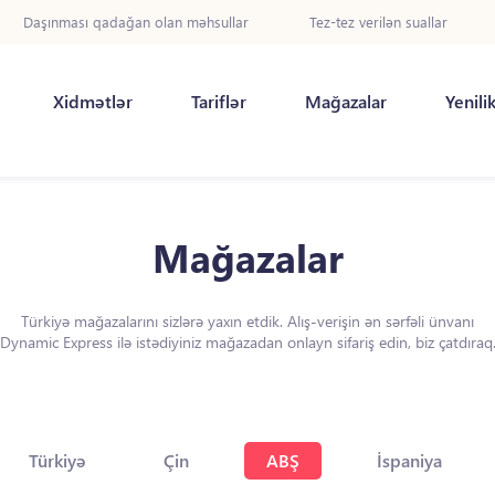
Daşınması qadağan olan məhsullar
Tez-tez verilən suallar
Xidmətlər
Tariflər
Mağazalar
Yenili
Mağazalar
Türkiyə mağazalarını sizlərə yaxın etdik. Alış-verişin ən sərfəli ünvanı
Dynamic Express ilə istədiyiniz mağazadan onlayn sifariş edin, biz çatdıraq
Türkiyə
Çin
ABŞ
İspaniya