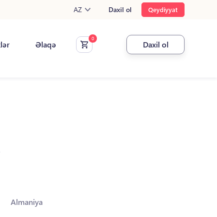
AZ
Daxil ol
Qeydiyyat
klər
Əlaqə
Daxil ol
.
Almaniya