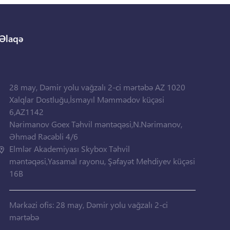
Əlaqə
28 may, Dəmir yolu vağzalı 2-ci mərtəbə AZ 1020
Xalqlar Dostluğu,İsmayıl Məmmədov küçəsi
6,AZ1142
Nərimanov Goex Təhvil məntəqəsi,N.Nərimanov,
Əhməd Rəcəbli 4/6
Elmlər Akademiyası Skybox Təhvil
məntəqəsi,Yasamal rayonu, Şəfayət Mehdiyev küçəsi
16B
Mərkəzi ofis: 28 may, Dəmir yolu vağzalı 2-ci
mərtəbə