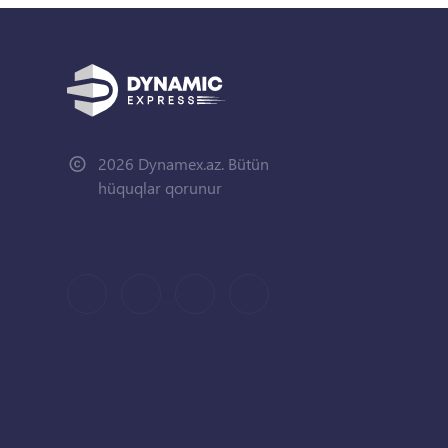
2026 Dynamex.az. Bütün
hüquqlar qorunur