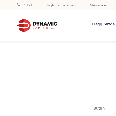
*7171
Bağlama izlənilməsi
Məntəqələr
Haqqımızda
Bütün