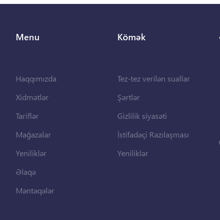
Menu
Kömək
Haqqımızda
Tez-tez verilən suallar
Xidmətlər
Şərtlər
Tariflər
Gizlilik siyasəti
Mağazalar
İstifadəçi Razılaşması
Yeniliklər
Yeniliklər
Əlaqə
Məntəqələr