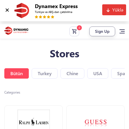
Dynamex Express
Yüklə
Türkiyə və ABŞ-dan çatdırılma
Sign Up
Stores
Bütün
Turkey
Chine
USA
Spain
Categories