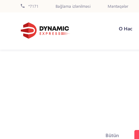
*7171
Bağlama izlənilməsi
Məntəqələr
О Нас
Bütün