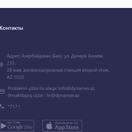
Контакты
Адрес: Азербайджан, Баку, ул. Дилара Алиева
235,
28 мая, железнодорожная станция второй этаж,
AZ 1020
Problemli şöbə ilə əlaqə:
info@dynamex.az
Əməkdaşlıq üçün :
hr@dynamex.az
*7171