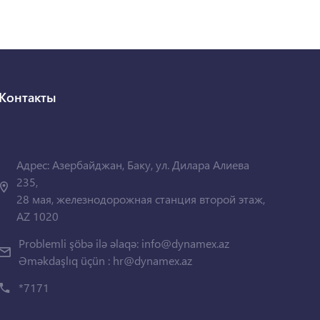
Контакты
Адрес: Азербайджан, Баку, ул. Дилара Алиева
235,
28 мая, железнодорожная станция второй этаж,
AZ 1020
Problemli şöbə ilə əlaqə:
info@dynamex.az
Əməkdaşlıq üçün :
hr@dynamex.az
*7171