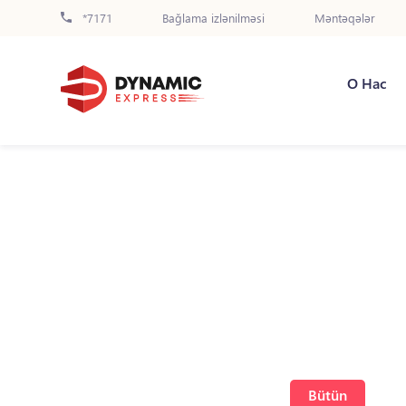
*7171
Bağlama izlənilməsi
Məntəqələr
О Нас
Bütün