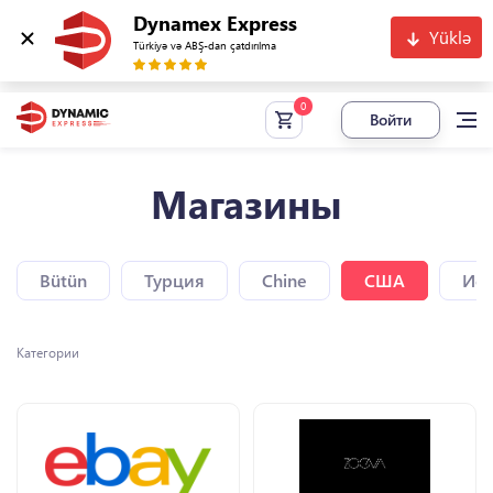
Dynamex Express
Yüklə
Türkiyə və ABŞ-dan çatdırılma
Войти
Магазины
Bütün
Турция
Chine
США
Исп
Категории